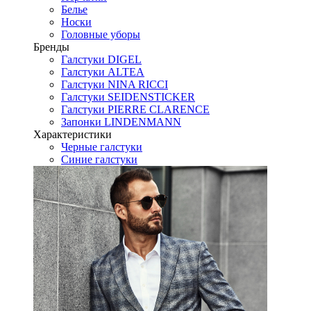
Белье
Носки
Головные уборы
Бренды
Галстуки DIGEL
Галстуки ALTEA
Галстуки NINA RICCI
Галстуки SEIDENSTICKER
Галстуки PIERRE CLARENCE
Запонки LINDENMANN
Характеристики
Черные галстуки
Синие галстуки