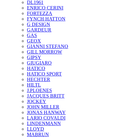
DL1961
ENRICO CERINI
FORTEZZA
FYNCH HATTON
G DESIGN
GARDEUR
GAS
GEOX
GIANNI STEFANO
GILL MORROW
GIPSY
GIUGIARO
HATICO
HATICO SPORT
HECHTER
HILTL
J.PLOENES
JAСQUES BRITT
JOCKEY
JOHN MILLER
JONAS HANWAY
LARIO COVALDI
LINDENMANN
LLOYD
MABRUN