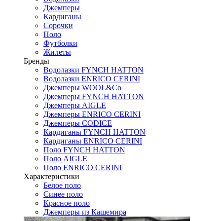
Джемперы
Кардиганы
Сорочки
Поло
Футболки
Жилеты
Бренды
Водолазки FYNCH HATTON
Водолазки ENRICO CERINI
Джемперы WOOL&Co
Джемперы FYNCH HATTON
Джемперы AIGLE
Джемперы ENRICO CERINI
Джемперы CODICE
Кардиганы FYNCH HATTON
Кардиганы ENRICO CERINI
Поло FYNCH HATTON
Поло AIGLE
Поло ENRICO CERINI
Характеристики
Белое поло
Синее поло
Красное поло
Джемперы из Кашемира