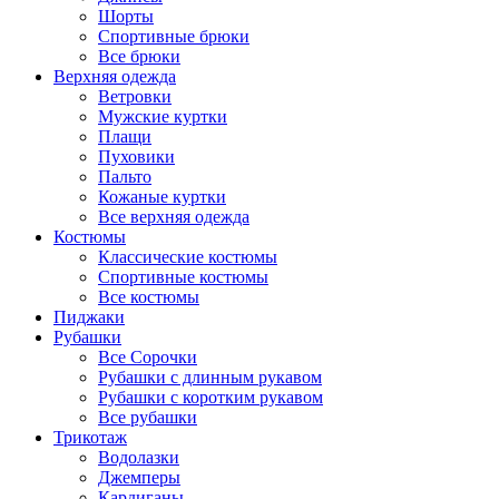
Шорты
Спортивные брюки
Все брюки
Верхняя одежда
Ветровки
Мужские куртки
Плащи
Пуховики
Пальто
Кожаные куртки
Все верхняя одежда
Костюмы
Классические костюмы
Спортивные костюмы
Все костюмы
Пиджаки
Рубашки
Все Сорочки
Рубашки с длинным рукавом
Рубашки с коротким рукавом
Все рубашки
Трикотаж
Водолазки
Джемперы
Кардиганы