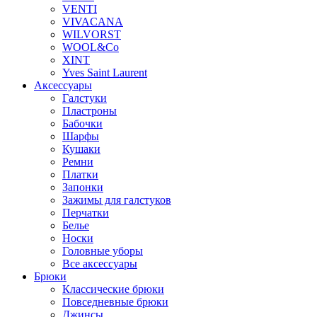
VENTI
VIVACANA
WILVORST
WOOL&Co
XINT
Yves Saint Laurent
Аксессуары
Галстуки
Пластроны
Бабочки
Шарфы
Кушаки
Ремни
Платки
Запонки
Зажимы для галстуков
Перчатки
Белье
Носки
Головные уборы
Все аксессуары
Брюки
Классические брюки
Повседневные брюки
Джинсы