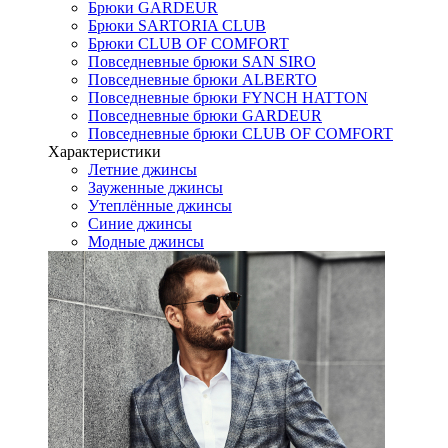
Брюки GARDEUR
Брюки SARTORIA CLUB
Брюки CLUB OF COMFORT
Повседневные брюки SAN SIRO
Повседневные брюки ALBERTO
Повседневные брюки FYNCH HATTON
Повседневные брюки GARDEUR
Повседневные брюки CLUB OF COMFORT
Характеристики
Летние джинсы
Зауженные джинсы
Утеплённые джинсы
Синие джинсы
Модные джинсы