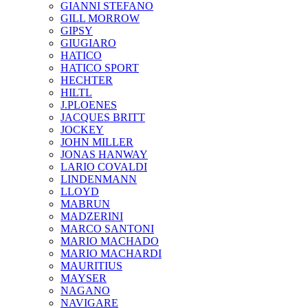
GIANNI STEFANO
GILL MORROW
GIPSY
GIUGIARO
HATICO
HATICO SPORT
HECHTER
HILTL
J.PLOENES
JAСQUES BRITT
JOCKEY
JOHN MILLER
JONAS HANWAY
LARIO COVALDI
LINDENMANN
LLOYD
MABRUN
MADZERINI
MARCO SANTONI
MARIO MACHADO
MARIO MACHARDI
MAURITIUS
MAYSER
NAGANO
NAVIGARE