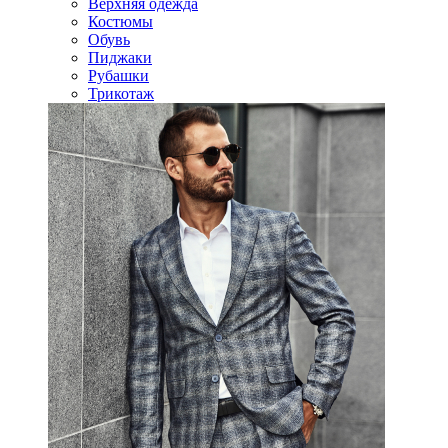
Верхняя одежда
Костюмы
Обувь
Пиджаки
Рубашки
Трикотаж