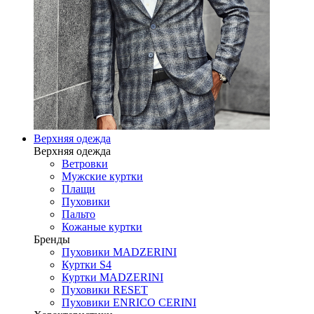
Верхняя одежда
Верхняя одежда
Ветровки
Мужские куртки
Плащи
Пуховики
Пальто
Кожаные куртки
Бренды
Пуховики MADZERINI
Куртки S4
Куртки MADZERINI
Пуховики RESET
Пуховики ENRICO CERINI