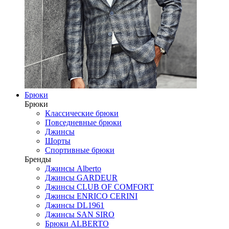
Брюки
Брюки
Классические брюки
Повседневные брюки
Джинсы
Шорты
Спортивные брюки
Бренды
Джинсы Alberto
Джинсы GARDEUR
Джинсы CLUB OF COMFORT
Джинсы ENRICO CERINI
Джинсы DL1961
Джинсы SAN SIRO
Брюки ALBERTO