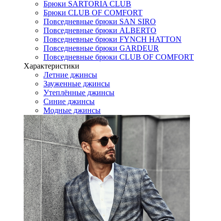
Брюки SARTORIA CLUB
Брюки CLUB OF COMFORT
Повседневные брюки SAN SIRO
Повседневные брюки ALBERTO
Повседневные брюки FYNCH HATTON
Повседневные брюки GARDEUR
Повседневные брюки CLUB OF COMFORT
Характеристики
Летние джинсы
Зауженные джинсы
Утеплённые джинсы
Синие джинсы
Модные джинсы