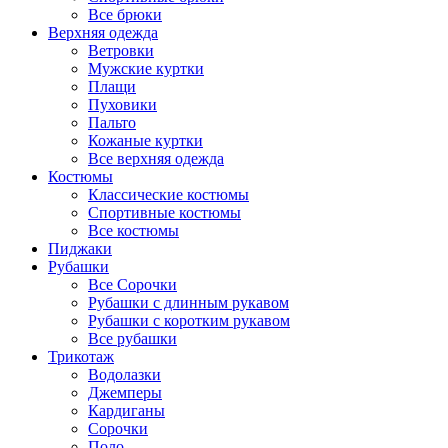
Все брюки
Верхняя одежда
Ветровки
Мужские куртки
Плащи
Пуховики
Пальто
Кожаные куртки
Все верхняя одежда
Костюмы
Классические костюмы
Спортивные костюмы
Все костюмы
Пиджаки
Рубашки
Все Сорочки
Рубашки с длинным рукавом
Рубашки с коротким рукавом
Все рубашки
Трикотаж
Водолазки
Джемперы
Кардиганы
Сорочки
Поло