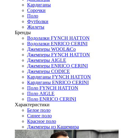
Кардиганы
Сорочки
Поло
Футболки
Жилеты
Бренды
Водолазки FYNCH HATTON
Водолазки ENRICO CERINI
Джемперы WOOL&Co
Джемперы FYNCH HATTON
Джемперы AIGLE
Джемперы ENRICO CERINI
Джемперы CODICE
Кардиганы FYNCH HATTON
Кардиганы ENRICO CERINI
Поло FYNCH HATTON
Поло AIGLE
Поло ENRICO CERINI
Характеристики
Белое поло
Синее поло
Красное поло
Джемперы из Кашемира