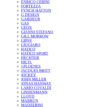
ENRICO CERINI
FORTEZZA
FYNCH HATTON
G DESIGN
GARDEUR
GAS
GEOX
GIANNI STEFANO
GILL MORROW
GIPSY
GIUGIARO
HATICO
HATICO SPORT
HECHTER
HILTL
J.PLOENES
JAСQUES BRITT
JOCKEY
JOHN MILLER
JONAS HANWAY
LARIO COVALDI
LINDENMANN
LLOYD
MABRUN
MADZERINI