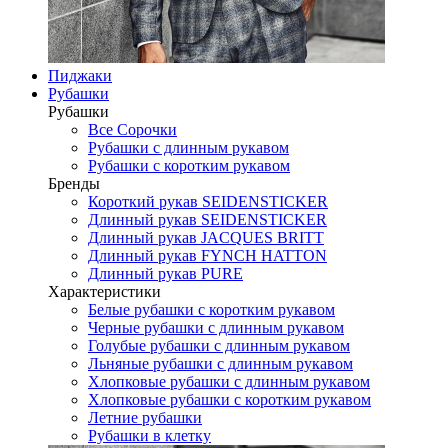
Пиджаки
Рубашки
Рубашки
Все Сорочки
Рубашки с длинным рукавом
Рубашки с коротким рукавом
Бренды
Короткий рукав SEIDENSTICKER
Длинный рукав SEIDENSTICKER
Длинный рукав JAСQUES BRITT
Длинный рукав FYNCH HATTON
Длинный рукав PURE
Характеристики
Белые рубашки с коротким рукавом
Черные рубашки с длинным рукавом
Голубые рубашки с длинным рукавом
Льняные рубашки с длинным рукавом
Хлопковые рубашки с длинным рукавом
Хлопковые рубашки с коротким рукавом
Летние рубашки
Рубашки в клетку