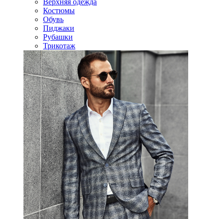
Верхняя одежда
Костюмы
Обувь
Пиджаки
Рубашки
Трикотаж