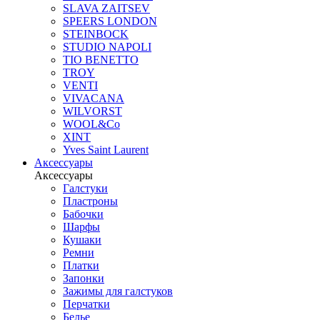
SLAVA ZAITSEV
SPEERS LONDON
STEINBOCK
STUDIO NAPOLI
TIO BENETTO
TROY
VENTI
VIVACANA
WILVORST
WOOL&Co
XINT
Yves Saint Laurent
Аксессуары
Аксессуары
Галстуки
Пластроны
Бабочки
Шарфы
Кушаки
Ремни
Платки
Запонки
Зажимы для галстуков
Перчатки
Белье