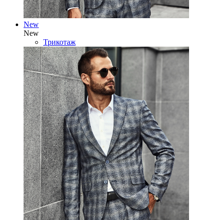
New
New
Трикотаж