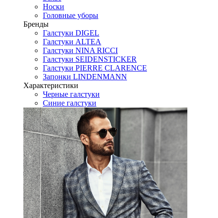
Носки
Головные уборы
Бренды
Галстуки DIGEL
Галстуки ALTEA
Галстуки NINA RICCI
Галстуки SEIDENSTICKER
Галстуки PIERRE CLARENCE
Запонки LINDENMANN
Характеристики
Черные галстуки
Синие галстуки