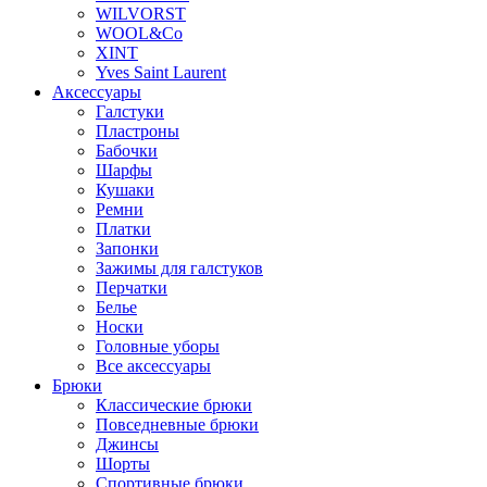
WILVORST
WOOL&Co
XINT
Yves Saint Laurent
Аксессуары
Галстуки
Пластроны
Бабочки
Шарфы
Кушаки
Ремни
Платки
Запонки
Зажимы для галстуков
Перчатки
Белье
Носки
Головные уборы
Все аксессуары
Брюки
Классические брюки
Повседневные брюки
Джинсы
Шорты
Спортивные брюки