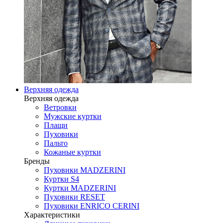
Верхняя одежда
Верхняя одежда
Ветровки
Мужские куртки
Плащи
Пуховики
Пальто
Кожаные куртки
Бренды
Пуховики MADZERINI
Куртки S4
Куртки MADZERINI
Пуховики RESET
Пуховики ENRICO CERINI
Характеристики