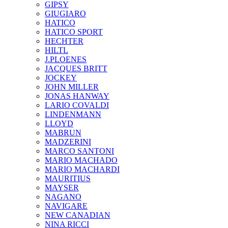
GIPSY
GIUGIARO
HATICO
HATICO SPORT
HECHTER
HILTL
J.PLOENES
JAСQUES BRITT
JOCKEY
JOHN MILLER
JONAS HANWAY
LARIO COVALDI
LINDENMANN
LLOYD
MABRUN
MADZERINI
MARCO SANTONI
MARIO MACHADO
MARIO MACHARDI
MAURITIUS
MAYSER
NAGANO
NAVIGARE
NEW CANADIAN
NINA RICCI