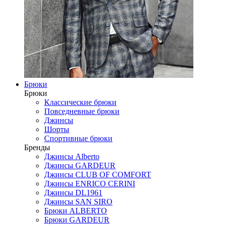
Брюки
Брюки
Классические брюки
Повседневные брюки
Джинсы
Шорты
Спортивные брюки
Бренды
Джинсы Alberto
Джинсы GARDEUR
Джинсы CLUB OF COMFORT
Джинсы ENRICO CERINI
Джинсы DL1961
Джинсы SAN SIRO
Брюки ALBERTO
Брюки GARDEUR