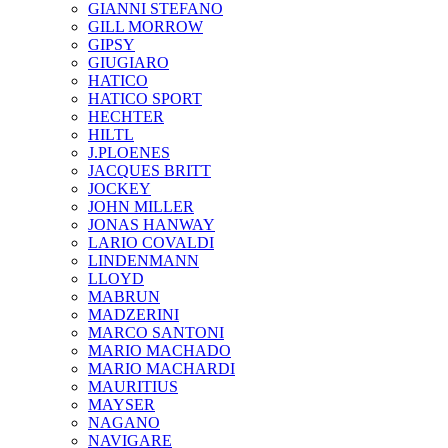
GIANNI STEFANO
GILL MORROW
GIPSY
GIUGIARO
HATICO
HATICO SPORT
HECHTER
HILTL
J.PLOENES
JAСQUES BRITT
JOCKEY
JOHN MILLER
JONAS HANWAY
LARIO COVALDI
LINDENMANN
LLOYD
MABRUN
MADZERINI
MARCO SANTONI
MARIO MACHADO
MARIO MACHARDI
MAURITIUS
MAYSER
NAGANO
NAVIGARE