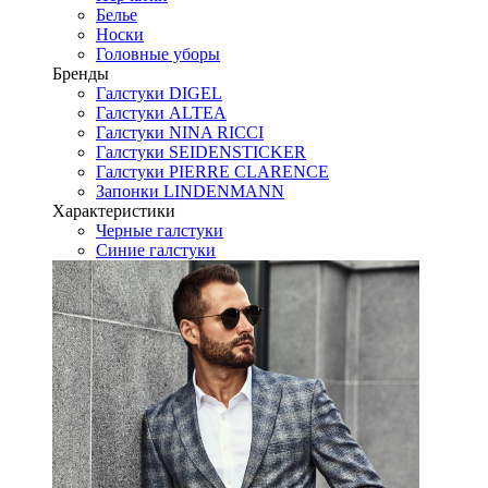
Белье
Носки
Головные уборы
Бренды
Галстуки DIGEL
Галстуки ALTEA
Галстуки NINA RICCI
Галстуки SEIDENSTICKER
Галстуки PIERRE CLARENCE
Запонки LINDENMANN
Характеристики
Черные галстуки
Синие галстуки