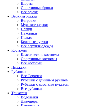
Шорты
Спортивные брюки
Все брюки
Верхняя одежда
Ветровки
Мужские куртки
Плащи
Пуховики
Пальто
Кожаные куртки
Все верхняя одежда
Костюмы
Классические костюмы
Спортивные костюмы
Все костюмы
Пиджаки
Рубашки
Все Сорочки
Рубашки с длинным рукавом
Рубашки с коротким рукавом
Все рубашки
Трикотаж
Водолазки
Джемперы
Кардиганы