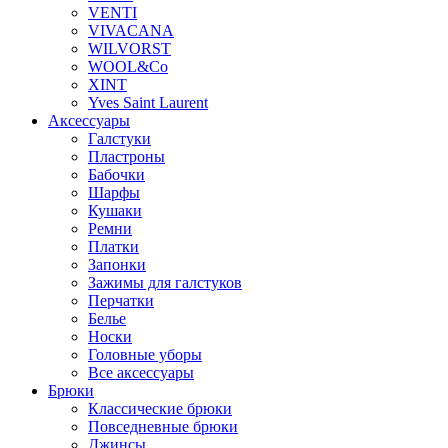
VENTI
VIVACANA
WILVORST
WOOL&Co
XINT
Yves Saint Laurent
Аксессуары
Галстуки
Пластроны
Бабочки
Шарфы
Кушаки
Ремни
Платки
Запонки
Зажимы для галстуков
Перчатки
Белье
Носки
Головные уборы
Все аксессуары
Брюки
Классические брюки
Повседневные брюки
Джинсы