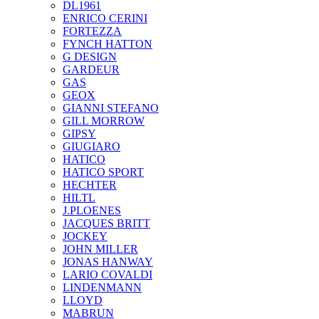
DL1961
ENRICO CERINI
FORTEZZA
FYNCH HATTON
G DESIGN
GARDEUR
GAS
GEOX
GIANNI STEFANO
GILL MORROW
GIPSY
GIUGIARO
HATICO
HATICO SPORT
HECHTER
HILTL
J.PLOENES
JAСQUES BRITT
JOCKEY
JOHN MILLER
JONAS HANWAY
LARIO COVALDI
LINDENMANN
LLOYD
MABRUN