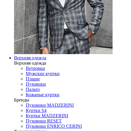
Верхняя одежда
Верхняя одежда
Ветровки
Мужские куртки
Плащи
Пуховики
Пальто
Кожаные куртки
Бренды
Пуховики MADZERINI
Куртки S4
Куртки MADZERINI
Пуховики RESET
Пуховики ENRICO CERINI