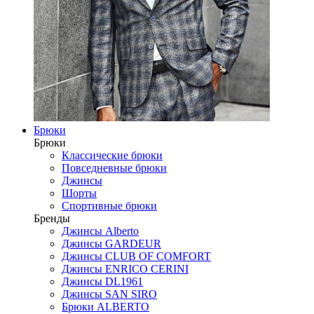
Брюки
Брюки
Классические брюки
Повседневные брюки
Джинсы
Шорты
Спортивные брюки
Бренды
Джинсы Alberto
Джинсы GARDEUR
Джинсы CLUB OF COMFORT
Джинсы ENRICO CERINI
Джинсы DL1961
Джинсы SAN SIRO
Брюки ALBERTO