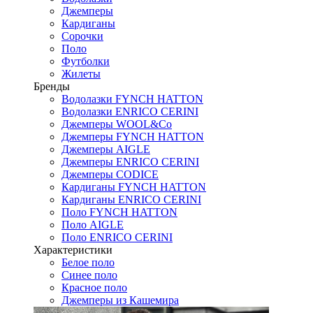
Джемперы
Кардиганы
Сорочки
Поло
Футболки
Жилеты
Бренды
Водолазки FYNCH HATTON
Водолазки ENRICO CERINI
Джемперы WOOL&Co
Джемперы FYNCH HATTON
Джемперы AIGLE
Джемперы ENRICO CERINI
Джемперы CODICE
Кардиганы FYNCH HATTON
Кардиганы ENRICO CERINI
Поло FYNCH HATTON
Поло AIGLE
Поло ENRICO CERINI
Характеристики
Белое поло
Синее поло
Красное поло
Джемперы из Кашемира