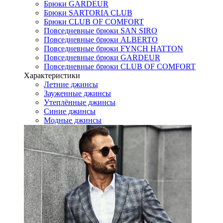
Брюки GARDEUR
Брюки SARTORIA CLUB
Брюки CLUB OF COMFORT
Повседневные брюки SAN SIRO
Повседневные брюки ALBERTO
Повседневные брюки FYNCH HATTON
Повседневные брюки GARDEUR
Повседневные брюки CLUB OF COMFORT
Характеристики
Летние джинсы
Зауженные джинсы
Утеплённые джинсы
Синие джинсы
Модные джинсы