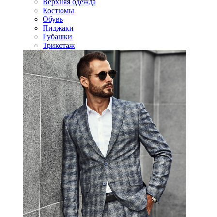
Верхняя одежда
Костюмы
Обувь
Пиджаки
Рубашки
Трикотаж