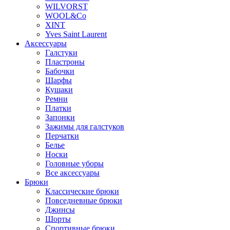
WILVORST
WOOL&Co
XINT
Yves Saint Laurent
Аксессуары
Галстуки
Пластроны
Бабочки
Шарфы
Кушаки
Ремни
Платки
Запонки
Зажимы для галстуков
Перчатки
Белье
Носки
Головные уборы
Все аксессуары
Брюки
Классические брюки
Повседневные брюки
Джинсы
Шорты
Спортивные брюки