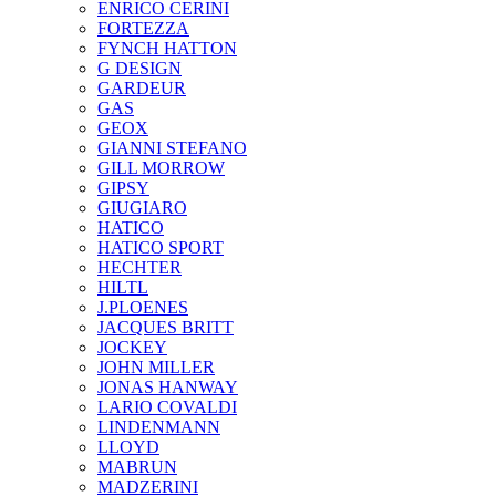
ENRICO CERINI
FORTEZZA
FYNCH HATTON
G DESIGN
GARDEUR
GAS
GEOX
GIANNI STEFANO
GILL MORROW
GIPSY
GIUGIARO
HATICO
HATICO SPORT
HECHTER
HILTL
J.PLOENES
JAСQUES BRITT
JOCKEY
JOHN MILLER
JONAS HANWAY
LARIO COVALDI
LINDENMANN
LLOYD
MABRUN
MADZERINI