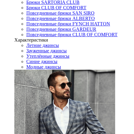
Брюки SARTORIA CLUB
Брюки CLUB OF COMFORT
Повседневные брюки SAN SIRO
Повседневные брюки ALBERTO
Повседневные брюки FYNCH HATTON
Повседневные брюки GARDEUR
Повседневные брюки CLUB OF COMFORT
Характеристики
Летние джинсы
Зауженные джинсы
Утеплённые джинсы
Синие джинсы
Модные джинсы