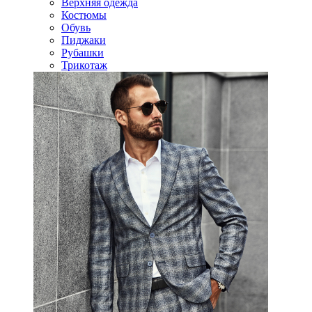
Верхняя одежда
Костюмы
Обувь
Пиджаки
Рубашки
Трикотаж