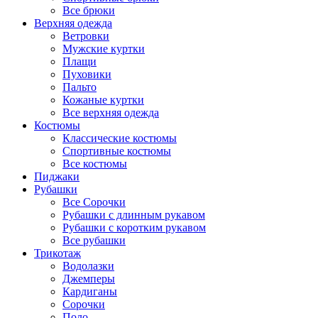
Все брюки
Верхняя одежда
Ветровки
Мужские куртки
Плащи
Пуховики
Пальто
Кожаные куртки
Все верхняя одежда
Костюмы
Классические костюмы
Спортивные костюмы
Все костюмы
Пиджаки
Рубашки
Все Сорочки
Рубашки с длинным рукавом
Рубашки с коротким рукавом
Все рубашки
Трикотаж
Водолазки
Джемперы
Кардиганы
Сорочки
Поло