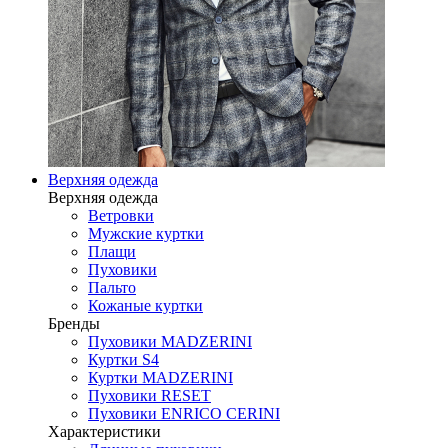
Верхняя одежда
Верхняя одежда
Ветровки
Мужские куртки
Плащи
Пуховики
Пальто
Кожаные куртки
Бренды
Пуховики MADZERINI
Куртки S4
Куртки MADZERINI
Пуховики RESET
Пуховики ENRICO CERINI
Характеристики