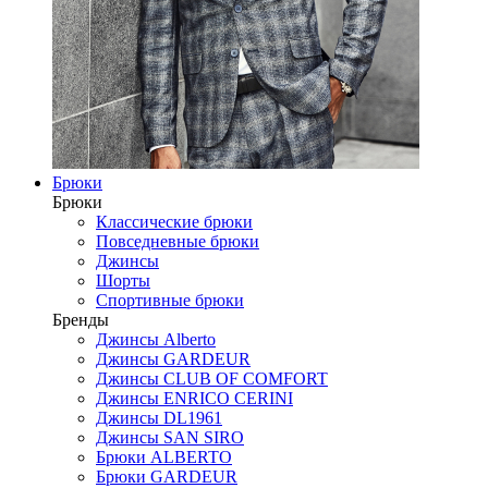
Брюки
Брюки
Классические брюки
Повседневные брюки
Джинсы
Шорты
Спортивные брюки
Бренды
Джинсы Alberto
Джинсы GARDEUR
Джинсы CLUB OF COMFORT
Джинсы ENRICO CERINI
Джинсы DL1961
Джинсы SAN SIRO
Брюки ALBERTO
Брюки GARDEUR