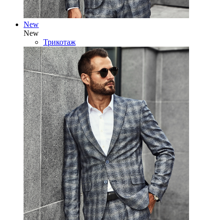
New
New
Трикотаж