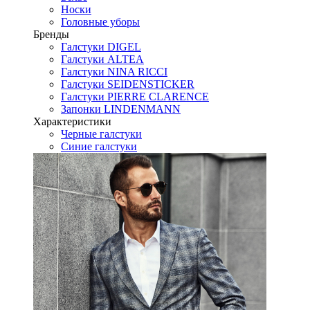
Носки
Головные уборы
Бренды
Галстуки DIGEL
Галстуки ALTEA
Галстуки NINA RICCI
Галстуки SEIDENSTICKER
Галстуки PIERRE CLARENCE
Запонки LINDENMANN
Характеристики
Черные галстуки
Синие галстуки