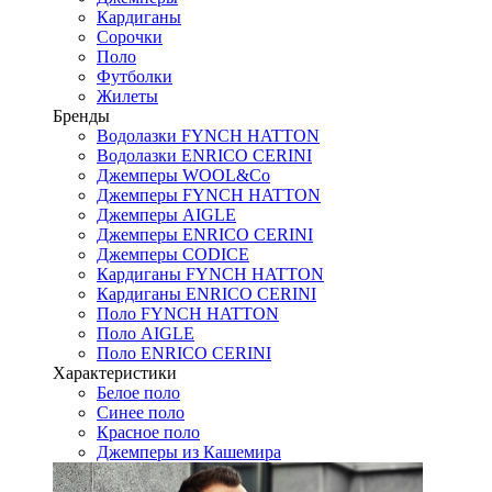
Кардиганы
Сорочки
Поло
Футболки
Жилеты
Бренды
Водолазки FYNCH HATTON
Водолазки ENRICO CERINI
Джемперы WOOL&Co
Джемперы FYNCH HATTON
Джемперы AIGLE
Джемперы ENRICO CERINI
Джемперы CODICE
Кардиганы FYNCH HATTON
Кардиганы ENRICO CERINI
Поло FYNCH HATTON
Поло AIGLE
Поло ENRICO CERINI
Характеристики
Белое поло
Синее поло
Красное поло
Джемперы из Кашемира