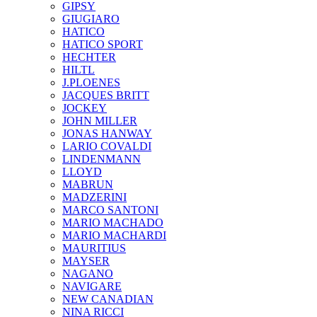
GIPSY
GIUGIARO
HATICO
HATICO SPORT
HECHTER
HILTL
J.PLOENES
JAСQUES BRITT
JOCKEY
JOHN MILLER
JONAS HANWAY
LARIO COVALDI
LINDENMANN
LLOYD
MABRUN
MADZERINI
MARCO SANTONI
MARIO MACHADO
MARIO MACHARDI
MAURITIUS
MAYSER
NAGANO
NAVIGARE
NEW CANADIAN
NINA RICCI