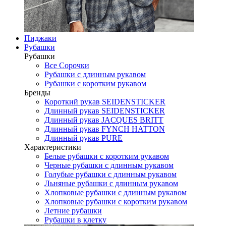
Пиджаки
Рубашки
Рубашки
Все Сорочки
Рубашки с длинным рукавом
Рубашки с коротким рукавом
Бренды
Короткий рукав SEIDENSTICKER
Длинный рукав SEIDENSTICKER
Длинный рукав JAСQUES BRITT
Длинный рукав FYNCH HATTON
Длинный рукав PURE
Характеристики
Белые рубашки с коротким рукавом
Черные рубашки с длинным рукавом
Голубые рубашки с длинным рукавом
Льняные рубашки с длинным рукавом
Хлопковые рубашки с длинным рукавом
Хлопковые рубашки с коротким рукавом
Летние рубашки
Рубашки в клетку