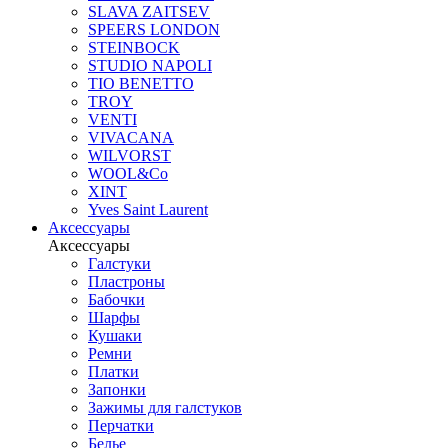
SLAVA ZAITSEV
SPEERS LONDON
STEINBOCK
STUDIO NAPOLI
TIO BENETTO
TROY
VENTI
VIVACANA
WILVORST
WOOL&Co
XINT
Yves Saint Laurent
Аксессуары
Аксессуары
Галстуки
Пластроны
Бабочки
Шарфы
Кушаки
Ремни
Платки
Запонки
Зажимы для галстуков
Перчатки
Белье