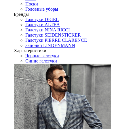
Носки
Головные уборы
Бренды
Галстуки DIGEL
Галстуки ALTEA
Галстуки NINA RICCI
Галстуки SEIDENSTICKER
Галстуки PIERRE CLARENCE
Запонки LINDENMANN
Характеристики
Черные галстуки
Синие галстуки