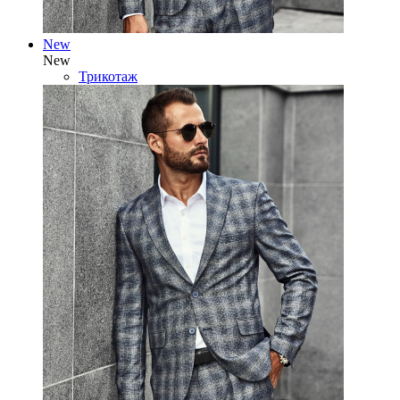
New
New
Трикотаж