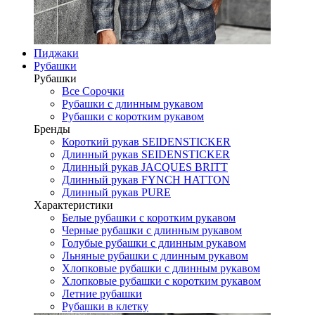
Пиджаки
Рубашки
Рубашки
Все Сорочки
Рубашки с длинным рукавом
Рубашки с коротким рукавом
Бренды
Короткий рукав SEIDENSTICKER
Длинный рукав SEIDENSTICKER
Длинный рукав JAСQUES BRITT
Длинный рукав FYNCH HATTON
Длинный рукав PURE
Характеристики
Белые рубашки с коротким рукавом
Черные рубашки с длинным рукавом
Голубые рубашки с длинным рукавом
Льняные рубашки с длинным рукавом
Хлопковые рубашки с длинным рукавом
Хлопковые рубашки с коротким рукавом
Летние рубашки
Рубашки в клетку