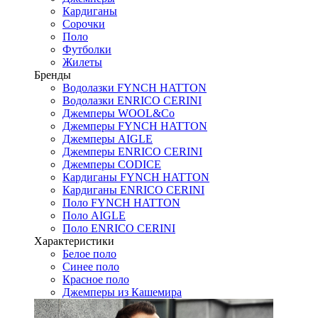
Кардиганы
Сорочки
Поло
Футболки
Жилеты
Бренды
Водолазки FYNCH HATTON
Водолазки ENRICO CERINI
Джемперы WOOL&Co
Джемперы FYNCH HATTON
Джемперы AIGLE
Джемперы ENRICO CERINI
Джемперы CODICE
Кардиганы FYNCH HATTON
Кардиганы ENRICO CERINI
Поло FYNCH HATTON
Поло AIGLE
Поло ENRICO CERINI
Характеристики
Белое поло
Синее поло
Красное поло
Джемперы из Кашемира