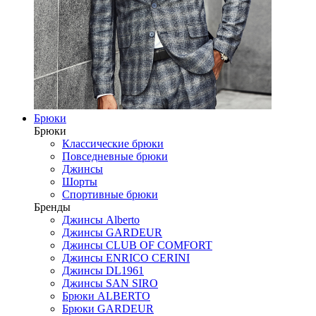
Брюки
Брюки
Классические брюки
Повседневные брюки
Джинсы
Шорты
Спортивные брюки
Бренды
Джинсы Alberto
Джинсы GARDEUR
Джинсы CLUB OF COMFORT
Джинсы ENRICO CERINI
Джинсы DL1961
Джинсы SAN SIRO
Брюки ALBERTO
Брюки GARDEUR