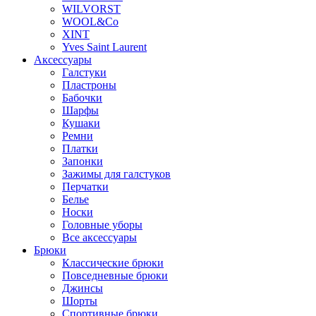
WILVORST
WOOL&Co
XINT
Yves Saint Laurent
Аксессуары
Галстуки
Пластроны
Бабочки
Шарфы
Кушаки
Ремни
Платки
Запонки
Зажимы для галстуков
Перчатки
Белье
Носки
Головные уборы
Все аксессуары
Брюки
Классические брюки
Повседневные брюки
Джинсы
Шорты
Спортивные брюки