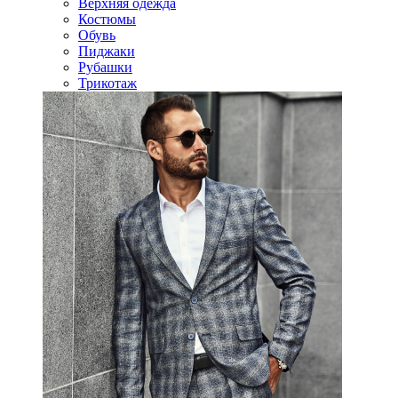
Верхняя одежда
Костюмы
Обувь
Пиджаки
Рубашки
Трикотаж