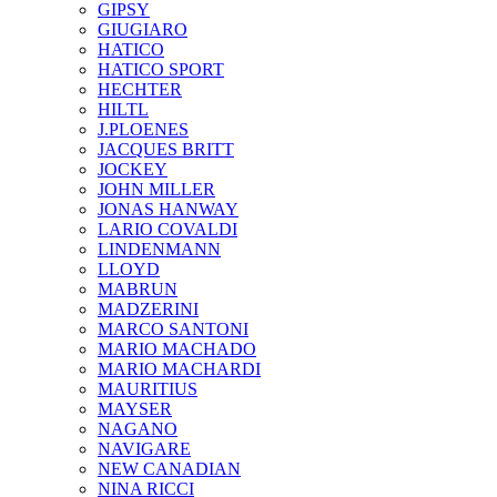
GIPSY
GIUGIARO
HATICO
HATICO SPORT
HECHTER
HILTL
J.PLOENES
JAСQUES BRITT
JOCKEY
JOHN MILLER
JONAS HANWAY
LARIO COVALDI
LINDENMANN
LLOYD
MABRUN
MADZERINI
MARCO SANTONI
MARIO MACHADO
MARIO MACHARDI
MAURITIUS
MAYSER
NAGANO
NAVIGARE
NEW CANADIAN
NINA RICCI