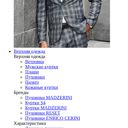
Верхняя одежда
Верхняя одежда
Ветровки
Мужские куртки
Плащи
Пуховики
Пальто
Кожаные куртки
Бренды
Пуховики MADZERINI
Куртки S4
Куртки MADZERINI
Пуховики RESET
Пуховики ENRICO CERINI
Характеристики