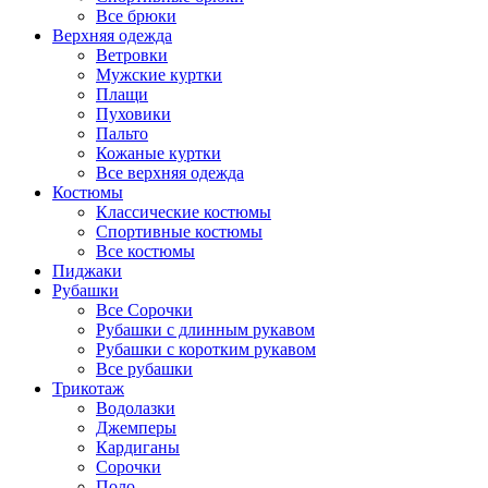
Все брюки
Верхняя одежда
Ветровки
Мужские куртки
Плащи
Пуховики
Пальто
Кожаные куртки
Все верхняя одежда
Костюмы
Классические костюмы
Спортивные костюмы
Все костюмы
Пиджаки
Рубашки
Все Сорочки
Рубашки с длинным рукавом
Рубашки с коротким рукавом
Все рубашки
Трикотаж
Водолазки
Джемперы
Кардиганы
Сорочки
Поло