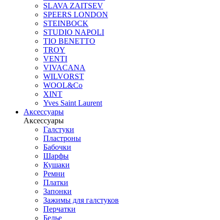
SLAVA ZAITSEV
SPEERS LONDON
STEINBOCK
STUDIO NAPOLI
TIO BENETTO
TROY
VENTI
VIVACANA
WILVORST
WOOL&Co
XINT
Yves Saint Laurent
Аксессуары
Аксессуары
Галстуки
Пластроны
Бабочки
Шарфы
Кушаки
Ремни
Платки
Запонки
Зажимы для галстуков
Перчатки
Белье