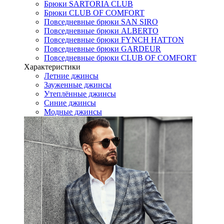
Брюки SARTORIA CLUB
Брюки CLUB OF COMFORT
Повседневные брюки SAN SIRO
Повседневные брюки ALBERTO
Повседневные брюки FYNCH HATTON
Повседневные брюки GARDEUR
Повседневные брюки CLUB OF COMFORT
Характеристики
Летние джинсы
Зауженные джинсы
Утеплённые джинсы
Синие джинсы
Модные джинсы