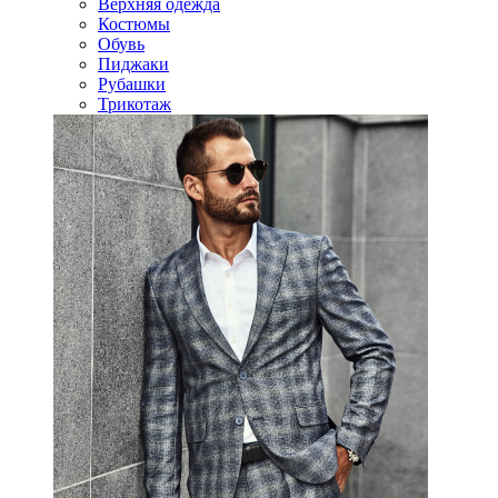
Верхняя одежда
Костюмы
Обувь
Пиджаки
Рубашки
Трикотаж