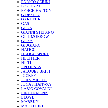
ENRICO CERINI
FORTEZZA
FYNCH HATTON
G DESIGN
GARDEUR
GAS
GEOX
GIANNI STEFANO
GILL MORROW
GIPSY
GIUGIARO
HATICO
HATICO SPORT
HECHTER
HILTL
J.PLOENES
JAСQUES BRITT
JOCKEY
JOHN MILLER
JONAS HANWAY
LARIO COVALDI
LINDENMANN
LLOYD
MABRUN
MADZERINI