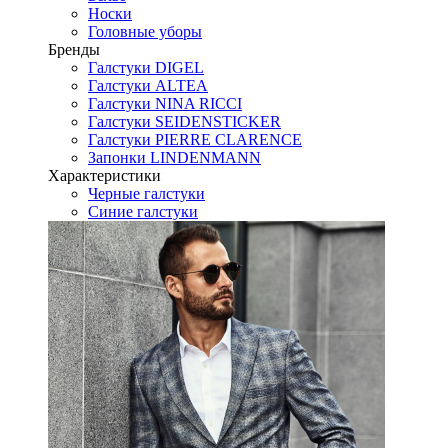
Носки
Головные уборы
Бренды
Галстуки DIGEL
Галстуки ALTEA
Галстуки NINA RICCI
Галстуки SEIDENSTICKER
Галстуки PIERRE CLARENCE
Запонки LINDENMANN
Характеристики
Черные галстуки
Синие галстуки