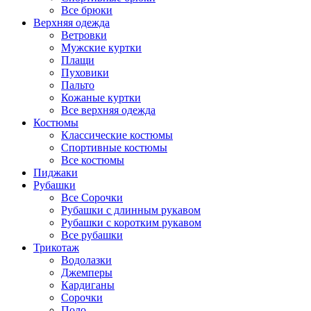
Все брюки
Верхняя одежда
Ветровки
Мужские куртки
Плащи
Пуховики
Пальто
Кожаные куртки
Все верхняя одежда
Костюмы
Классические костюмы
Спортивные костюмы
Все костюмы
Пиджаки
Рубашки
Все Сорочки
Рубашки с длинным рукавом
Рубашки с коротким рукавом
Все рубашки
Трикотаж
Водолазки
Джемперы
Кардиганы
Сорочки
Поло