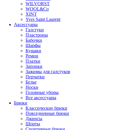
WILVORST
WOOL&Co
XINT
Yves Saint Laurent
Аксессуары
Галстуки
Пластроны
Бабочки
Шарфы
Кушаки
Ремни
Платки
Запонки
Зажимы для галстуков
Перчатки
Белье
Носки
Головные уборы
Все аксессуары
Брюки
Классические брюки
Повседневные брюки
Джинсы
Шорты
Спортивные брюки