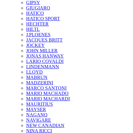
GIPSY
GIUGIARO
HATICO
HATICO SPORT
HECHTER
HILTL
J.PLOENES
JAСQUES BRITT
JOCKEY
JOHN MILLER
JONAS HANWAY
LARIO COVALDI
LINDENMANN
LLOYD
MABRUN
MADZERINI
MARCO SANTONI
MARIO MACHADO
MARIO MACHARDI
MAURITIUS
MAYSER
NAGANO
NAVIGARE
NEW CANADIAN
NINA RICCI