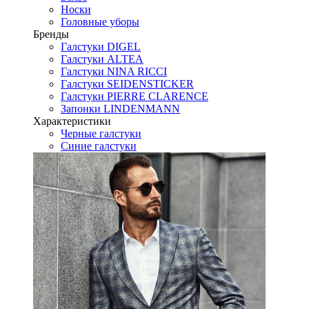
Носки
Головные уборы
Бренды
Галстуки DIGEL
Галстуки ALTEA
Галстуки NINA RICCI
Галстуки SEIDENSTICKER
Галстуки PIERRE CLARENCE
Запонки LINDENMANN
Характеристики
Черные галстуки
Синие галстуки