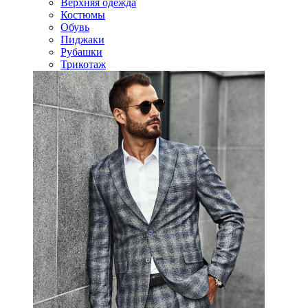
Верхняя одежда
Костюмы
Обувь
Пиджаки
Рубашки
Трикотаж