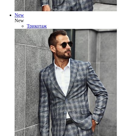
New
New
Трикотаж