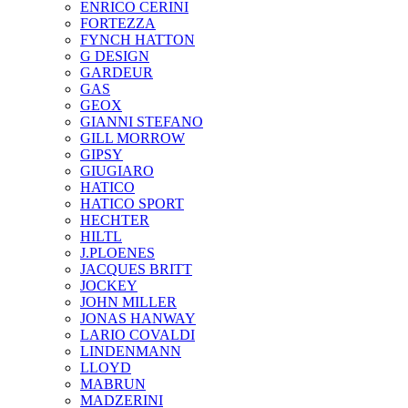
ENRICO CERINI
FORTEZZA
FYNCH HATTON
G DESIGN
GARDEUR
GAS
GEOX
GIANNI STEFANO
GILL MORROW
GIPSY
GIUGIARO
HATICO
HATICO SPORT
HECHTER
HILTL
J.PLOENES
JAСQUES BRITT
JOCKEY
JOHN MILLER
JONAS HANWAY
LARIO COVALDI
LINDENMANN
LLOYD
MABRUN
MADZERINI