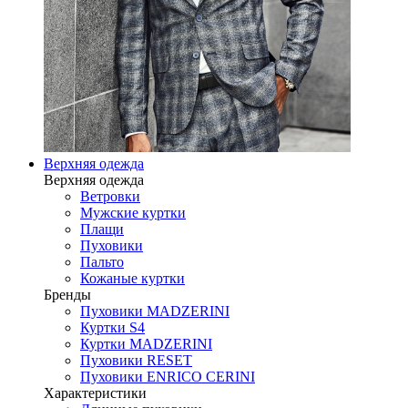
Верхняя одежда
Верхняя одежда
Ветровки
Мужские куртки
Плащи
Пуховики
Пальто
Кожаные куртки
Бренды
Пуховики MADZERINI
Куртки S4
Куртки MADZERINI
Пуховики RESET
Пуховики ENRICO CERINI
Характеристики