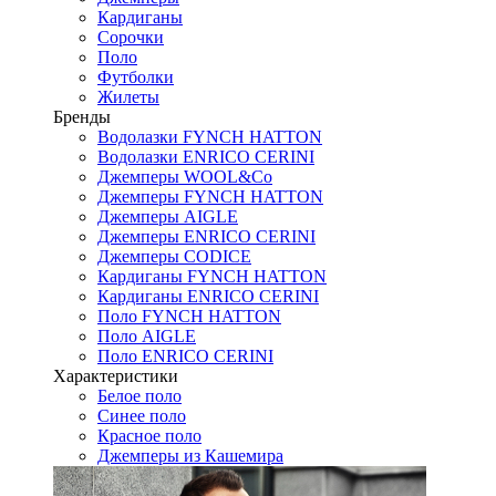
Кардиганы
Сорочки
Поло
Футболки
Жилеты
Бренды
Водолазки FYNCH HATTON
Водолазки ENRICO CERINI
Джемперы WOOL&Co
Джемперы FYNCH HATTON
Джемперы AIGLE
Джемперы ENRICO CERINI
Джемперы CODICE
Кардиганы FYNCH HATTON
Кардиганы ENRICO CERINI
Поло FYNCH HATTON
Поло AIGLE
Поло ENRICO CERINI
Характеристики
Белое поло
Синее поло
Красное поло
Джемперы из Кашемира