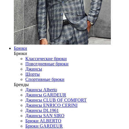
Брюки
Брюки
Классические брюки
Повседневные брюки
Джинсы
Шорты
Спортивные брюки
Бренды
Джинсы Alberto
Джинсы GARDEUR
Джинсы CLUB OF COMFORT
Джинсы ENRICO CERINI
Джинсы DL1961
Джинсы SAN SIRO
Брюки ALBERTO
Брюки GARDEUR