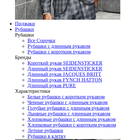
Пиджаки
Рубашки
Рубашки
Все Сорочки
Рубашки с длинным рукавом
Рубашки с коротким рукавом
Бренды
Короткий рукав SEIDENSTICKER
Длинный рукав SEIDENSTICKER
Длинный рукав JAСQUES BRITT
Длинный рукав FYNCH HATTON
Длинный рукав PURE
Характеристики
Белые рубашки с коротким рукавом
Черные рубашки с длинным рукавом
Голубые рубашки с длинным рукавом
Льняные рубашки с длинным рукавом
Хлопковые рубашки с длинным рукавом
Хлопковые рубашки с коротким рукавом
Летние рубашки
Рубашки в клетку