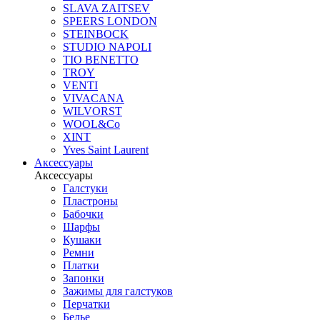
SLAVA ZAITSEV
SPEERS LONDON
STEINBOCK
STUDIO NAPOLI
TIO BENETTO
TROY
VENTI
VIVACANA
WILVORST
WOOL&Co
XINT
Yves Saint Laurent
Аксессуары
Аксессуары
Галстуки
Пластроны
Бабочки
Шарфы
Кушаки
Ремни
Платки
Запонки
Зажимы для галстуков
Перчатки
Белье