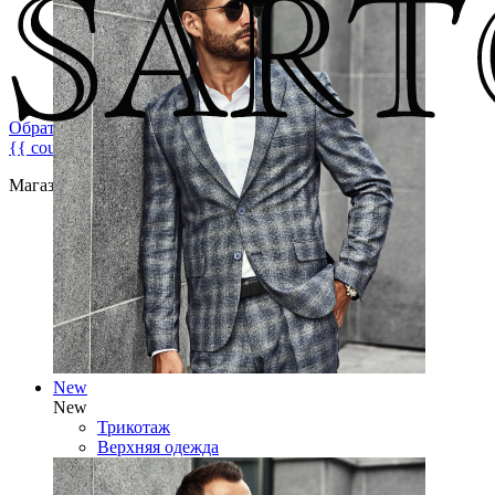
Обратная связь
{{ count }}
Магазин брендовой мужской одежды
New
New
Трикотаж
Верхняя одежда