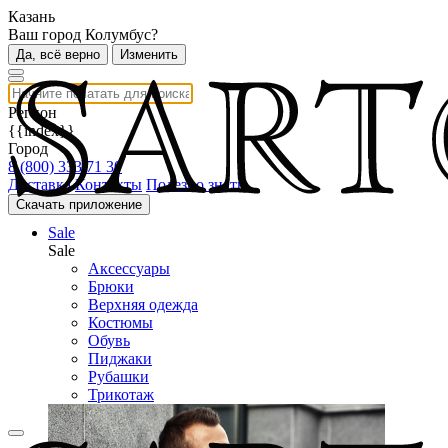
Казань
Ваш город Колумбус?
Да, всё верно
Изменить
Регион
{{index}}
Город
8 (800) 333 71 30
Доставка
Контакты
Полезно знать
Скачать приложение
Sale
Sale
Аксессуары
Брюки
Верхняя одежда
Костюмы
Обувь
Пиджаки
Рубашки
Трикотаж