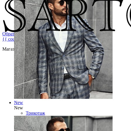
Обратная связь
{{ count }}
Магазин брендовой мужской одежды
New
New
Трикотаж