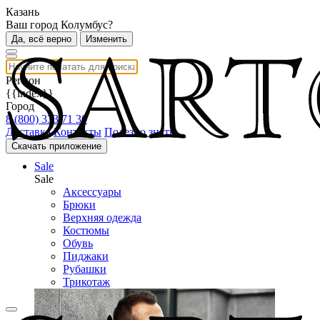
Казань
Ваш город Колумбус?
Да, всё верно
Изменить
Регион
{{index}}
Город
8 (800) 333 71 30
Доставка
Контакты
Полезно знать
Скачать приложение
Sale
Sale
Аксессуары
Брюки
Верхняя одежда
Костюмы
Обувь
Пиджаки
Рубашки
Трикотаж