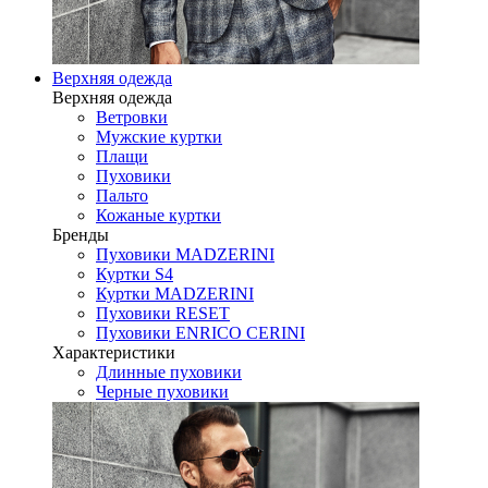
Верхняя одежда
Верхняя одежда
Ветровки
Мужские куртки
Плащи
Пуховики
Пальто
Кожаные куртки
Бренды
Пуховики MADZERINI
Куртки S4
Куртки MADZERINI
Пуховики RESET
Пуховики ENRICO CERINI
Характеристики
Длинные пуховики
Черные пуховики