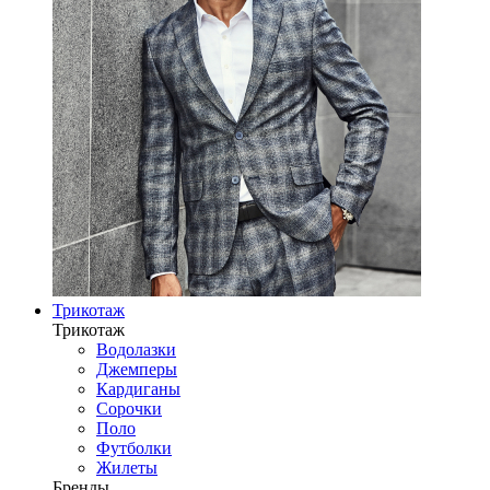
Трикотаж
Трикотаж
Водолазки
Джемперы
Кардиганы
Сорочки
Поло
Футболки
Жилеты
Бренды