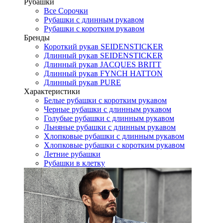
Рубашки
Все Сорочки
Рубашки с длинным рукавом
Рубашки с коротким рукавом
Бренды
Короткий рукав SEIDENSTICKER
Длинный рукав SEIDENSTICKER
Длинный рукав JAСQUES BRITT
Длинный рукав FYNCH HATTON
Длинный рукав PURE
Характеристики
Белые рубашки с коротким рукавом
Черные рубашки с длинным рукавом
Голубые рубашки с длинным рукавом
Льняные рубашки с длинным рукавом
Хлопковые рубашки с длинным рукавом
Хлопковые рубашки с коротким рукавом
Летние рубашки
Рубашки в клетку