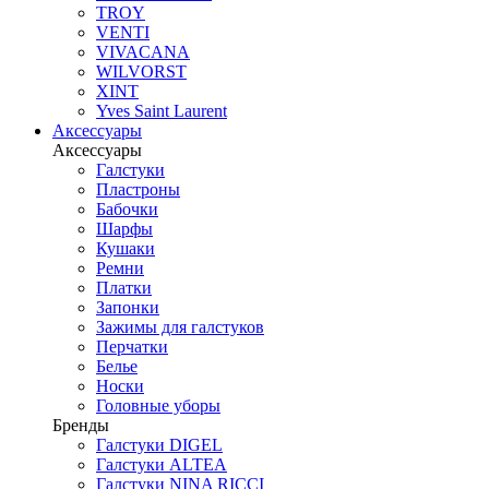
TROY
VENTI
VIVACANA
WILVORST
XINT
Yves Saint Laurent
Аксессуары
Аксессуары
Галстуки
Пластроны
Бабочки
Шарфы
Кушаки
Ремни
Платки
Запонки
Зажимы для галстуков
Перчатки
Белье
Носки
Головные уборы
Бренды
Галстуки DIGEL
Галстуки ALTEA
Галстуки NINA RICCI