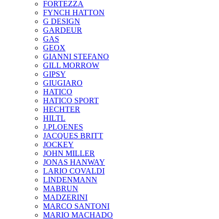
FORTEZZA
FYNCH HATTON
G DESIGN
GARDEUR
GAS
GEOX
GIANNI STEFANO
GILL MORROW
GIPSY
GIUGIARO
HATICO
HATICO SPORT
HECHTER
HILTL
J.PLOENES
JAСQUES BRITT
JOCKEY
JOHN MILLER
JONAS HANWAY
LARIO COVALDI
LINDENMANN
MABRUN
MADZERINI
MARCO SANTONI
MARIO MACHADO