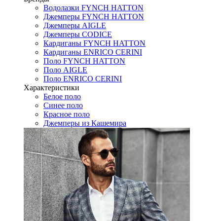
Водолазки FYNCH HATTON
Джемперы FYNCH HATTON
Джемперы AIGLE
Джемперы CODICE
Кардиганы FYNCH HATTON
Кардиганы ENRICO CERINI
Поло FYNCH HATTON
Поло AIGLE
Поло ENRICO CERINI
Характеристики
Белое поло
Синее поло
Красное поло
Джемперы из Кашемира