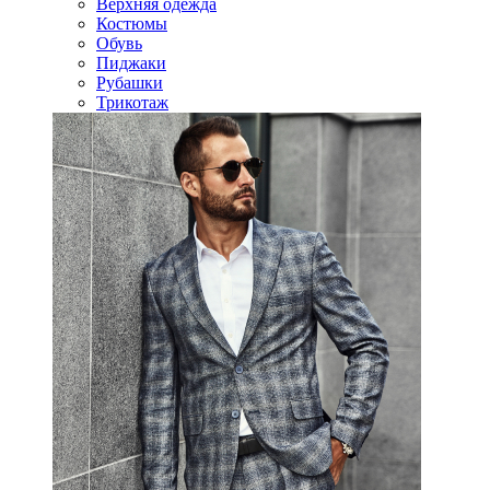
Верхняя одежда
Костюмы
Обувь
Пиджаки
Рубашки
Трикотаж