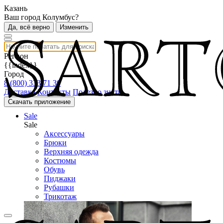
Казань
Ваш город Колумбус?
Да, всё верно
Изменить
Регион
{{index}}
Город
8 (800) 333 71 30
Доставка
Контакты
Полезно знать
Скачать приложение
Sale
Sale
Аксессуары
Брюки
Верхняя одежда
Костюмы
Обувь
Пиджаки
Рубашки
Трикотаж