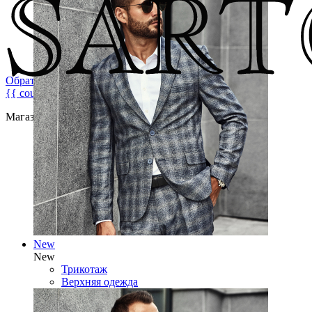
Обратная связь
{{ count }}
Магазин брендовой мужской одежды
New
New
Трикотаж
Верхняя одежда