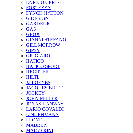
ENRICO CERINI
FORTEZZA
FYNCH HATTON
G DESIGN
GARDEUR
GAS
GEOX
GIANNI STEFANO
GILL MORROW
GIPSY
GIUGIARO
HATICO
HATICO SPORT
HECHTER
HILTL
J.PLOENES
JAСQUES BRITT
JOCKEY
JOHN MILLER
JONAS HANWAY
LARIO COVALDI
LINDENMANN
LLOYD
MABRUN
MADZERINI