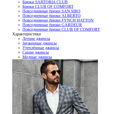
Брюки SARTORIA CLUB
Брюки CLUB OF COMFORT
Повседневные брюки SAN SIRO
Повседневные брюки ALBERTO
Повседневные брюки FYNCH HATTON
Повседневные брюки GARDEUR
Повседневные брюки CLUB OF COMFORT
Характеристики
Летние джинсы
Зауженные джинсы
Утеплённые джинсы
Синие джинсы
Модные джинсы