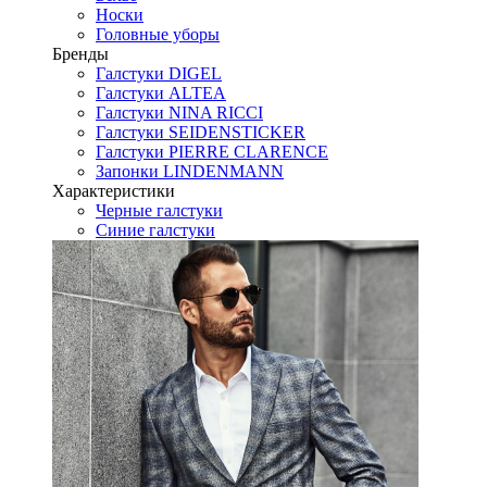
Носки
Головные уборы
Бренды
Галстуки DIGEL
Галстуки ALTEA
Галстуки NINA RICCI
Галстуки SEIDENSTICKER
Галстуки PIERRE CLARENCE
Запонки LINDENMANN
Характеристики
Черные галстуки
Синие галстуки