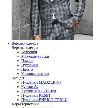
Верхняя одежда
Верхняя одежда
Ветровки
Мужские куртки
Плащи
Пуховики
Пальто
Кожаные куртки
Бренды
Пуховики MADZERINI
Куртки S4
Куртки MADZERINI
Пуховики RESET
Пуховики ENRICO CERINI
Характеристики