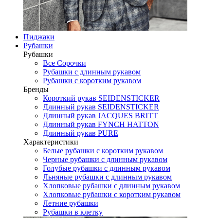
Пиджаки
Рубашки
Рубашки
Все Сорочки
Рубашки с длинным рукавом
Рубашки с коротким рукавом
Бренды
Короткий рукав SEIDENSTICKER
Длинный рукав SEIDENSTICKER
Длинный рукав JAСQUES BRITT
Длинный рукав FYNCH HATTON
Длинный рукав PURE
Характеристики
Белые рубашки с коротким рукавом
Черные рубашки с длинным рукавом
Голубые рубашки с длинным рукавом
Льняные рубашки с длинным рукавом
Хлопковые рубашки с длинным рукавом
Хлопковые рубашки с коротким рукавом
Летние рубашки
Рубашки в клетку