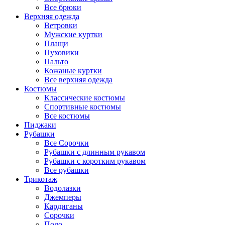
Все брюки
Верхняя одежда
Ветровки
Мужские куртки
Плащи
Пуховики
Пальто
Кожаные куртки
Все верхняя одежда
Костюмы
Классические костюмы
Спортивные костюмы
Все костюмы
Пиджаки
Рубашки
Все Сорочки
Рубашки с длинным рукавом
Рубашки с коротким рукавом
Все рубашки
Трикотаж
Водолазки
Джемперы
Кардиганы
Сорочки
Поло