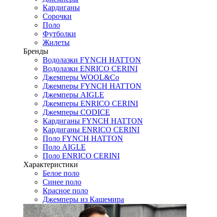
Кардиганы
Сорочки
Поло
Футболки
Жилеты
Бренды
Водолазки FYNCH HATTON
Водолазки ENRICO CERINI
Джемперы WOOL&Co
Джемперы FYNCH HATTON
Джемперы AIGLE
Джемперы ENRICO CERINI
Джемперы CODICE
Кардиганы FYNCH HATTON
Кардиганы ENRICO CERINI
Поло FYNCH HATTON
Поло AIGLE
Поло ENRICO CERINI
Характеристики
Белое поло
Синее поло
Красное поло
Джемперы из Кашемира