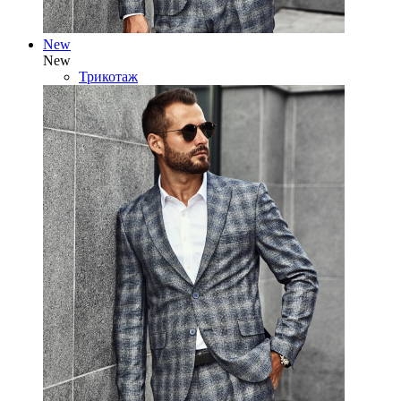
New
New
Трикотаж