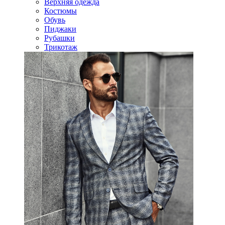
Верхняя одежда
Костюмы
Обувь
Пиджаки
Рубашки
Трикотаж