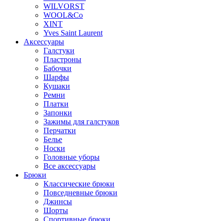
WILVORST
WOOL&Co
XINT
Yves Saint Laurent
Аксессуары
Галстуки
Пластроны
Бабочки
Шарфы
Кушаки
Ремни
Платки
Запонки
Зажимы для галстуков
Перчатки
Белье
Носки
Головные уборы
Все аксессуары
Брюки
Классические брюки
Повседневные брюки
Джинсы
Шорты
Спортивные брюки