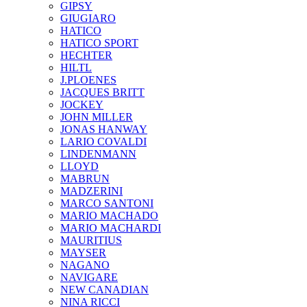
GIPSY
GIUGIARO
HATICO
HATICO SPORT
HECHTER
HILTL
J.PLOENES
JAСQUES BRITT
JOCKEY
JOHN MILLER
JONAS HANWAY
LARIO COVALDI
LINDENMANN
LLOYD
MABRUN
MADZERINI
MARCO SANTONI
MARIO MACHADO
MARIO MACHARDI
MAURITIUS
MAYSER
NAGANO
NAVIGARE
NEW CANADIAN
NINA RICCI