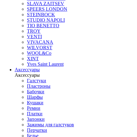
SLAVA ZAITSEV
SPEERS LONDON
STEINBOCK
STUDIO NAPOLI
TIO BENETTO
TROY
VENTI
VIVACANA
WILVORST
WOOL&Co
XINT
Yves Saint Laurent
Аксессуары
Аксессуары
Галстуки
Пластроны
Бабочки
Шарфы
Кушаки
Ремни
Платки
Запонки
Зажимы для галстуков
Перчатки
Белье