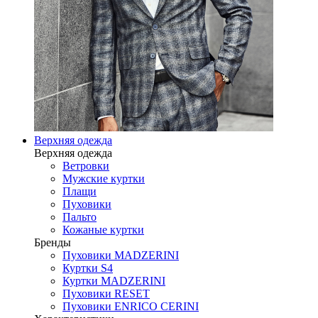
Верхняя одежда
Верхняя одежда
Ветровки
Мужские куртки
Плащи
Пуховики
Пальто
Кожаные куртки
Бренды
Пуховики MADZERINI
Куртки S4
Куртки MADZERINI
Пуховики RESET
Пуховики ENRICO CERINI