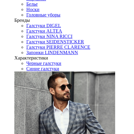
Белье
Носки
Головные уборы
Бренды
Галстуки DIGEL
Галстуки ALTEA
Галстуки NINA RICCI
Галстуки SEIDENSTICKER
Галстуки PIERRE CLARENCE
Запонки LINDENMANN
Характеристики
Черные галстуки
Синие галстуки