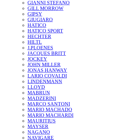
GIANNI STEFANO
GILL MORROW
GIPSY
GIUGIARO
HATICO
HATICO SPORT
HECHTER
HILTL
J.PLOENES
JAСQUES BRITT
JOCKEY
JOHN MILLER
JONAS HANWAY
LARIO COVALDI
LINDENMANN
LLOYD
MABRUN
MADZERINI
MARCO SANTONI
MARIO MACHADO
MARIO MACHARDI
MAURITIUS
MAYSER
NAGANO
NAVIGARE