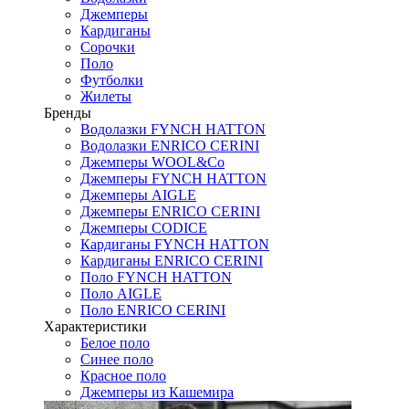
Джемперы
Кардиганы
Сорочки
Поло
Футболки
Жилеты
Бренды
Водолазки FYNCH HATTON
Водолазки ENRICO CERINI
Джемперы WOOL&Co
Джемперы FYNCH HATTON
Джемперы AIGLE
Джемперы ENRICO CERINI
Джемперы CODICE
Кардиганы FYNCH HATTON
Кардиганы ENRICO CERINI
Поло FYNCH HATTON
Поло AIGLE
Поло ENRICO CERINI
Характеристики
Белое поло
Синее поло
Красное поло
Джемперы из Кашемира