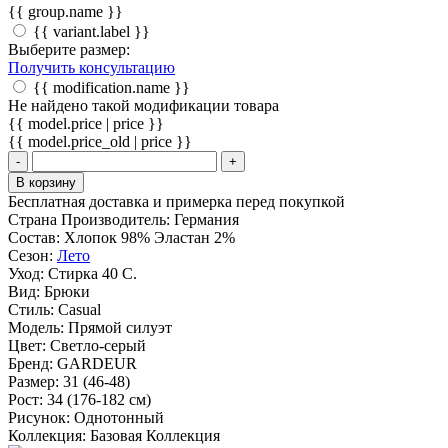
{{ group.name }}
{{ variant.label }}
Выберите размер:
Получить консультацию
{{ modification.name }}
Не найдено такой модификации товара
{{ model.price | price }}
{{ model.price_old | price }}
-
+
В корзину
Бесплатная доставка и примерка перед покупкой
Страна Производитель:
Германия
Состав:
Хлопок 98% Эластан 2%
Сезон:
Лето
Уход:
Стирка 40 С.
Вид:
Брюки
Стиль:
Casual
Модель:
Прямой силуэт
Цвет:
Светло-серый
Бренд:
GARDEUR
Размер:
31 (46-48)
Рост:
34 (176-182 см)
Рисунок:
Однотонный
Коллекция:
Базовая Коллекция