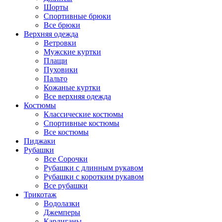
Шорты
Спортивные брюки
Все брюки
Верхняя одежда
Ветровки
Мужские куртки
Плащи
Пуховики
Пальто
Кожаные куртки
Все верхняя одежда
Костюмы
Классические костюмы
Спортивные костюмы
Все костюмы
Пиджаки
Рубашки
Все Сорочки
Рубашки с длинным рукавом
Рубашки с коротким рукавом
Все рубашки
Трикотаж
Водолазки
Джемперы
Кардиганы