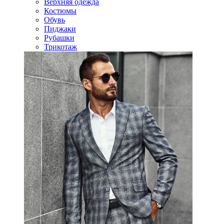
Верхняя одежда
Костюмы
Обувь
Пиджаки
Рубашки
Трикотаж