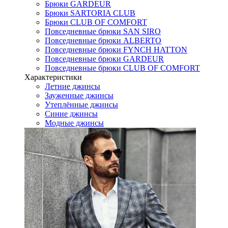
Брюки GARDEUR
Брюки SARTORIA CLUB
Брюки CLUB OF COMFORT
Повседневные брюки SAN SIRO
Повседневные брюки ALBERTO
Повседневные брюки FYNCH HATTON
Повседневные брюки GARDEUR
Повседневные брюки CLUB OF COMFORT
Характеристики
Летние джинсы
Зауженные джинсы
Утеплённые джинсы
Синие джинсы
Модные джинсы