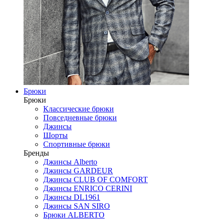
Брюки
Брюки
Классические брюки
Повседневные брюки
Джинсы
Шорты
Спортивные брюки
Бренды
Джинсы Alberto
Джинсы GARDEUR
Джинсы CLUB OF COMFORT
Джинсы ENRICO CERINI
Джинсы DL1961
Джинсы SAN SIRO
Брюки ALBERTO