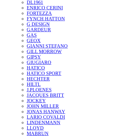
DL1961
ENRICO CERINI
FORTEZZA
FYNCH HATTON
G DESIGN
GARDEUR
GAS
GEOX
GIANNI STEFANO
GILL MORROW
GIPSY
GIUGIARO
HATICO
HATICO SPORT
HECHTER
HILTL
J.PLOENES
JAСQUES BRITT
JOCKEY
JOHN MILLER
JONAS HANWAY
LARIO COVALDI
LINDENMANN
LLOYD
MABRUN