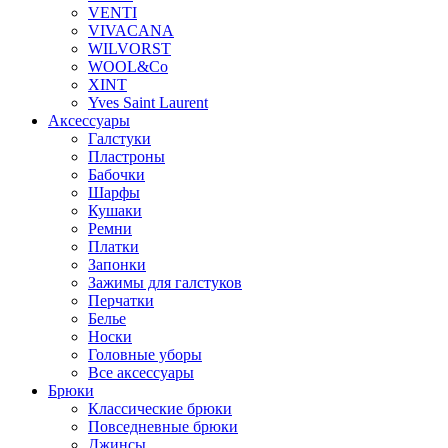
VENTI
VIVACANA
WILVORST
WOOL&Co
XINT
Yves Saint Laurent
Аксессуары
Галстуки
Пластроны
Бабочки
Шарфы
Кушаки
Ремни
Платки
Запонки
Зажимы для галстуков
Перчатки
Белье
Носки
Головные уборы
Все аксессуары
Брюки
Классические брюки
Повседневные брюки
Джинсы