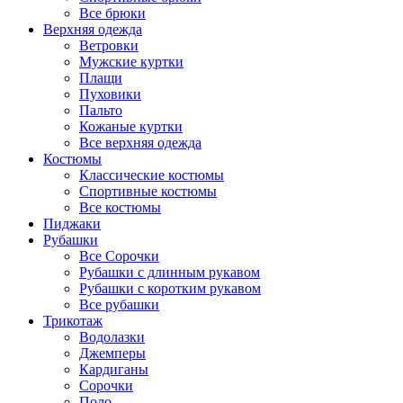
Все брюки
Верхняя одежда
Ветровки
Мужские куртки
Плащи
Пуховики
Пальто
Кожаные куртки
Все верхняя одежда
Костюмы
Классические костюмы
Спортивные костюмы
Все костюмы
Пиджаки
Рубашки
Все Сорочки
Рубашки с длинным рукавом
Рубашки с коротким рукавом
Все рубашки
Трикотаж
Водолазки
Джемперы
Кардиганы
Сорочки
Поло