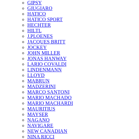
GIPSY
GIUGIARO
HATICO
HATICO SPORT
HECHTER
HILTL
J.PLOENES
JAСQUES BRITT
JOCKEY
JOHN MILLER
JONAS HANWAY
LARIO COVALDI
LINDENMANN
LLOYD
MABRUN
MADZERINI
MARCO SANTONI
MARIO MACHADO
MARIO MACHARDI
MAURITIUS
MAYSER
NAGANO
NAVIGARE
NEW CANADIAN
NINA RICCI