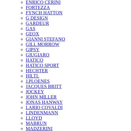
ENRICO CERINI
FORTEZZA
FYNCH HATTON
G DESIGN
GARDEUR
GAS
GEOX
GIANNI STEFANO
GILL MORROW
GIPSY
GIUGIARO
HATICO
HATICO SPORT
HECHTER
HILTL
J.PLOENES
JAСQUES BRITT
JOCKEY
JOHN MILLER
JONAS HANWAY
LARIO COVALDI
LINDENMANN
LLOYD
MABRUN
MADZERINI