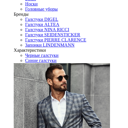
Носки
Головные уборы
Бренды
Галстуки DIGEL
Галстуки ALTEA
Галстуки NINA RICCI
Галстуки SEIDENSTICKER
Галстуки PIERRE CLARENCE
Запонки LINDENMANN
Характеристики
Черные галстуки
Синие галстуки