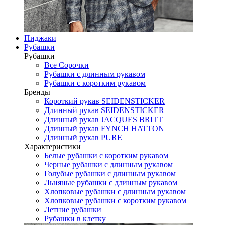
Пиджаки
Рубашки
Рубашки
Все Сорочки
Рубашки с длинным рукавом
Рубашки с коротким рукавом
Бренды
Короткий рукав SEIDENSTICKER
Длинный рукав SEIDENSTICKER
Длинный рукав JAСQUES BRITT
Длинный рукав FYNCH HATTON
Длинный рукав PURE
Характеристики
Белые рубашки с коротким рукавом
Черные рубашки с длинным рукавом
Голубые рубашки с длинным рукавом
Льняные рубашки с длинным рукавом
Хлопковые рубашки с длинным рукавом
Хлопковые рубашки с коротким рукавом
Летние рубашки
Рубашки в клетку