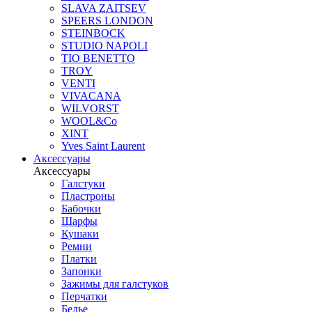
SLAVA ZAITSEV
SPEERS LONDON
STEINBOCK
STUDIO NAPOLI
TIO BENETTO
TROY
VENTI
VIVACANA
WILVORST
WOOL&Co
XINT
Yves Saint Laurent
Аксессуары
Аксессуары
Галстуки
Пластроны
Бабочки
Шарфы
Кушаки
Ремни
Платки
Запонки
Зажимы для галстуков
Перчатки
Белье