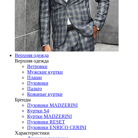
Верхняя одежда
Верхняя одежда
Ветровки
Мужские куртки
Плащи
Пуховики
Пальто
Кожаные куртки
Бренды
Пуховики MADZERINI
Куртки S4
Куртки MADZERINI
Пуховики RESET
Пуховики ENRICO CERINI
Характеристики