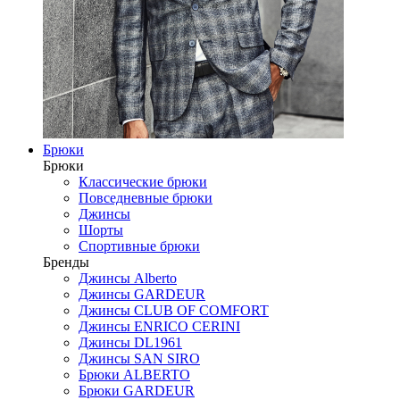
Брюки
Брюки
Классические брюки
Повседневные брюки
Джинсы
Шорты
Спортивные брюки
Бренды
Джинсы Alberto
Джинсы GARDEUR
Джинсы CLUB OF COMFORT
Джинсы ENRICO CERINI
Джинсы DL1961
Джинсы SAN SIRO
Брюки ALBERTO
Брюки GARDEUR