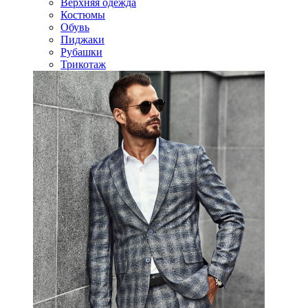
Верхняя одежда
Костюмы
Обувь
Пиджаки
Рубашки
Трикотаж