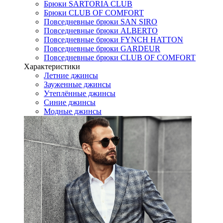
Брюки SARTORIA CLUB
Брюки CLUB OF COMFORT
Повседневные брюки SAN SIRO
Повседневные брюки ALBERTO
Повседневные брюки FYNCH HATTON
Повседневные брюки GARDEUR
Повседневные брюки CLUB OF COMFORT
Характеристики
Летние джинсы
Зауженные джинсы
Утеплённые джинсы
Синие джинсы
Модные джинсы