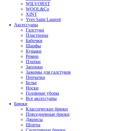
WILVORST
WOOL&Co
XINT
Yves Saint Laurent
Аксессуары
Галстуки
Пластроны
Бабочки
Шарфы
Кушаки
Ремни
Платки
Запонки
Зажимы для галстуков
Перчатки
Белье
Носки
Головные уборы
Все аксессуары
Брюки
Классические брюки
Повседневные брюки
Джинсы
Шорты
Спортивные брюки