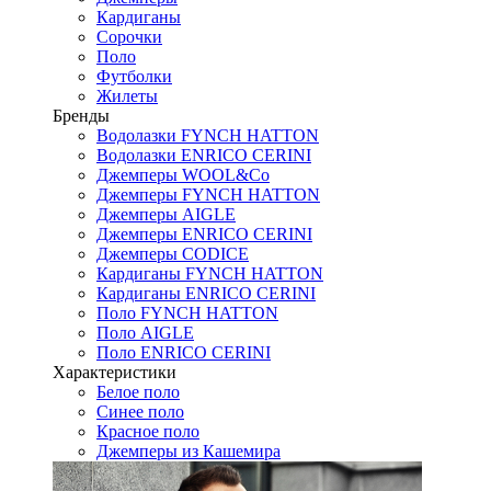
Кардиганы
Сорочки
Поло
Футболки
Жилеты
Бренды
Водолазки FYNCH HATTON
Водолазки ENRICO CERINI
Джемперы WOOL&Co
Джемперы FYNCH HATTON
Джемперы AIGLE
Джемперы ENRICO CERINI
Джемперы CODICE
Кардиганы FYNCH HATTON
Кардиганы ENRICO CERINI
Поло FYNCH HATTON
Поло AIGLE
Поло ENRICO CERINI
Характеристики
Белое поло
Синее поло
Красное поло
Джемперы из Кашемира