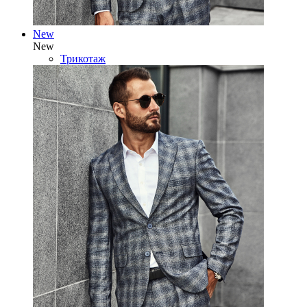
New
New
Трикотаж