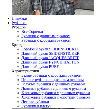
Пиджаки
Рубашки
Рубашки
Все Сорочки
Рубашки с длинным рукавом
Рубашки с коротким рукавом
Бренды
Короткий рукав SEIDENSTICKER
Длинный рукав SEIDENSTICKER
Длинный рукав JAСQUES BRITT
Длинный рукав FYNCH HATTON
Длинный рукав PURE
Характеристики
Белые рубашки с коротким рукавом
Черные рубашки с длинным рукавом
Голубые рубашки с длинным рукавом
Льняные рубашки с длинным рукавом
Хлопковые рубашки с длинным рукавом
Хлопковые рубашки с коротким рукавом
Летние рубашки
Рубашки в клетку