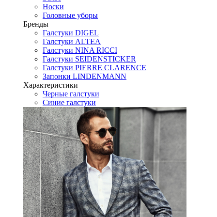
Носки
Головные уборы
Бренды
Галстуки DIGEL
Галстуки ALTEA
Галстуки NINA RICCI
Галстуки SEIDENSTICKER
Галстуки PIERRE CLARENCE
Запонки LINDENMANN
Характеристики
Черные галстуки
Синие галстуки