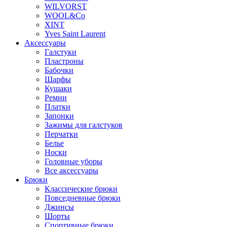
WILVORST
WOOL&Co
XINT
Yves Saint Laurent
Аксессуары
Галстуки
Пластроны
Бабочки
Шарфы
Кушаки
Ремни
Платки
Запонки
Зажимы для галстуков
Перчатки
Белье
Носки
Головные уборы
Все аксессуары
Брюки
Классические брюки
Повседневные брюки
Джинсы
Шорты
Спортивные брюки