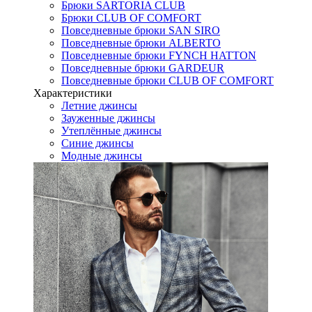
Брюки SARTORIA CLUB
Брюки CLUB OF COMFORT
Повседневные брюки SAN SIRO
Повседневные брюки ALBERTO
Повседневные брюки FYNCH HATTON
Повседневные брюки GARDEUR
Повседневные брюки CLUB OF COMFORT
Характеристики
Летние джинсы
Зауженные джинсы
Утеплённые джинсы
Синие джинсы
Модные джинсы