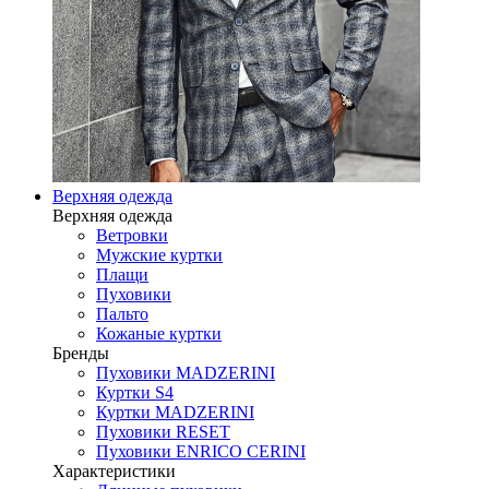
Верхняя одежда
Верхняя одежда
Ветровки
Мужские куртки
Плащи
Пуховики
Пальто
Кожаные куртки
Бренды
Пуховики MADZERINI
Куртки S4
Куртки MADZERINI
Пуховики RESET
Пуховики ENRICO CERINI
Характеристики