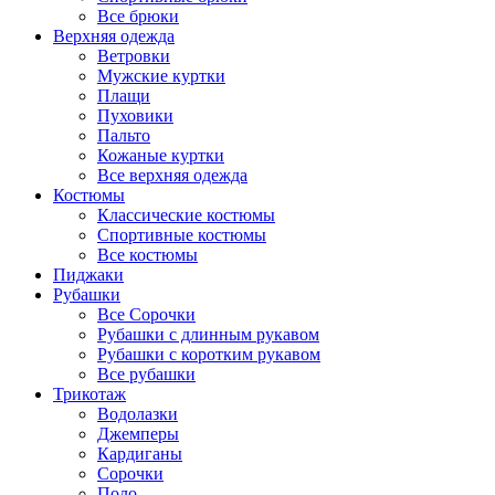
Все брюки
Верхняя одежда
Ветровки
Мужские куртки
Плащи
Пуховики
Пальто
Кожаные куртки
Все верхняя одежда
Костюмы
Классические костюмы
Спортивные костюмы
Все костюмы
Пиджаки
Рубашки
Все Сорочки
Рубашки с длинным рукавом
Рубашки с коротким рукавом
Все рубашки
Трикотаж
Водолазки
Джемперы
Кардиганы
Сорочки
Поло