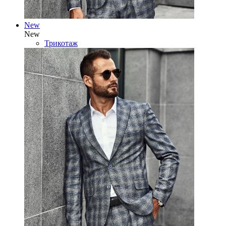
New
New
Трикотаж