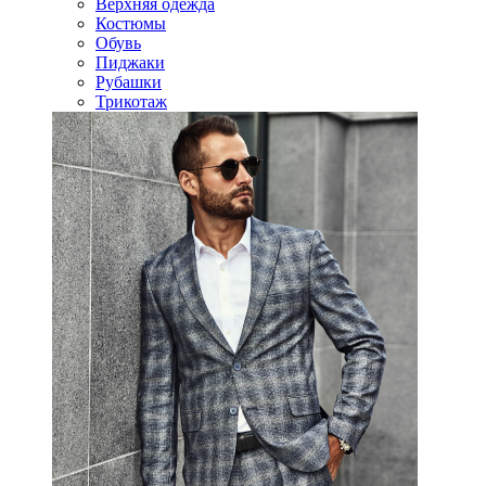
Верхняя одежда
Костюмы
Обувь
Пиджаки
Рубашки
Трикотаж