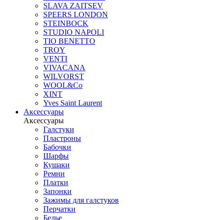
SLAVA ZAITSEV
SPEERS LONDON
STEINBOCK
STUDIO NAPOLI
TIO BENETTO
TROY
VENTI
VIVACANA
WILVORST
WOOL&Co
XINT
Yves Saint Laurent
Аксессуары
Аксессуары
Галстуки
Пластроны
Бабочки
Шарфы
Кушаки
Ремни
Платки
Запонки
Зажимы для галстуков
Перчатки
Белье