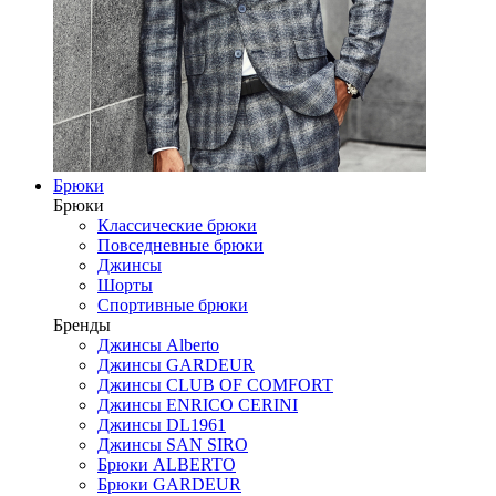
Брюки
Брюки
Классические брюки
Повседневные брюки
Джинсы
Шорты
Спортивные брюки
Бренды
Джинсы Alberto
Джинсы GARDEUR
Джинсы CLUB OF COMFORT
Джинсы ENRICO CERINI
Джинсы DL1961
Джинсы SAN SIRO
Брюки ALBERTO
Брюки GARDEUR