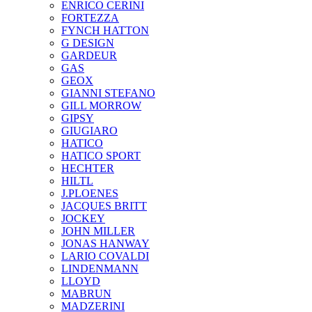
ENRICO CERINI
FORTEZZA
FYNCH HATTON
G DESIGN
GARDEUR
GAS
GEOX
GIANNI STEFANO
GILL MORROW
GIPSY
GIUGIARO
HATICO
HATICO SPORT
HECHTER
HILTL
J.PLOENES
JAСQUES BRITT
JOCKEY
JOHN MILLER
JONAS HANWAY
LARIO COVALDI
LINDENMANN
LLOYD
MABRUN
MADZERINI