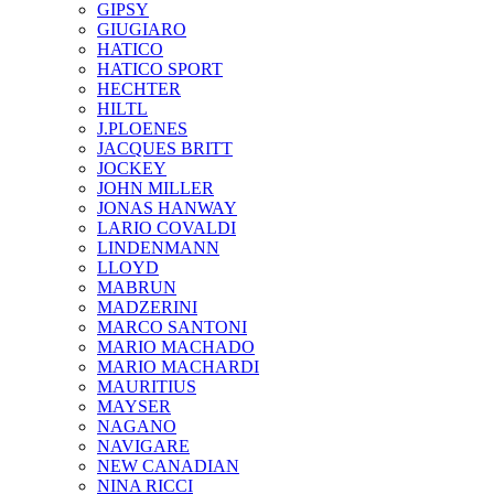
GIPSY
GIUGIARO
HATICO
HATICO SPORT
HECHTER
HILTL
J.PLOENES
JAСQUES BRITT
JOCKEY
JOHN MILLER
JONAS HANWAY
LARIO COVALDI
LINDENMANN
LLOYD
MABRUN
MADZERINI
MARCO SANTONI
MARIO MACHADO
MARIO MACHARDI
MAURITIUS
MAYSER
NAGANO
NAVIGARE
NEW CANADIAN
NINA RICCI