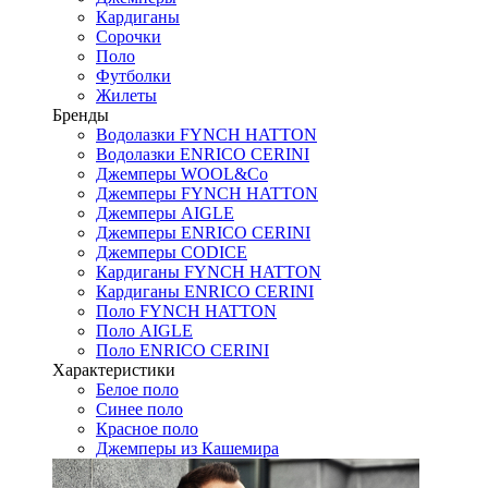
Кардиганы
Сорочки
Поло
Футболки
Жилеты
Бренды
Водолазки FYNCH HATTON
Водолазки ENRICO CERINI
Джемперы WOOL&Co
Джемперы FYNCH HATTON
Джемперы AIGLE
Джемперы ENRICO CERINI
Джемперы CODICE
Кардиганы FYNCH HATTON
Кардиганы ENRICO CERINI
Поло FYNCH HATTON
Поло AIGLE
Поло ENRICO CERINI
Характеристики
Белое поло
Синее поло
Красное поло
Джемперы из Кашемира