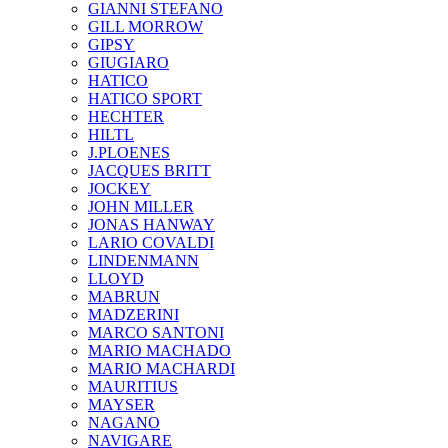
GIANNI STEFANO
GILL MORROW
GIPSY
GIUGIARO
HATICO
HATICO SPORT
HECHTER
HILTL
J.PLOENES
JAСQUES BRITT
JOCKEY
JOHN MILLER
JONAS HANWAY
LARIO COVALDI
LINDENMANN
LLOYD
MABRUN
MADZERINI
MARCO SANTONI
MARIO MACHADO
MARIO MACHARDI
MAURITIUS
MAYSER
NAGANO
NAVIGARE