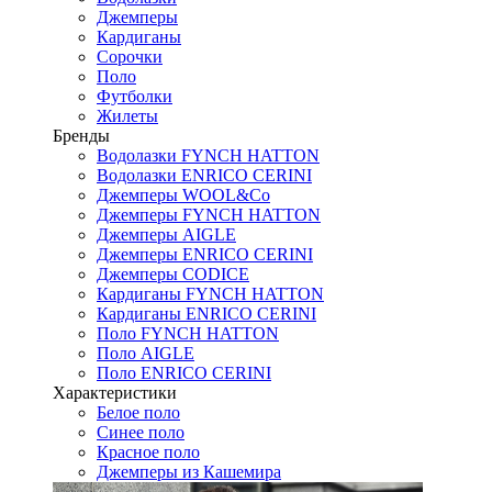
Джемперы
Кардиганы
Сорочки
Поло
Футболки
Жилеты
Бренды
Водолазки FYNCH HATTON
Водолазки ENRICO CERINI
Джемперы WOOL&Co
Джемперы FYNCH HATTON
Джемперы AIGLE
Джемперы ENRICO CERINI
Джемперы CODICE
Кардиганы FYNCH HATTON
Кардиганы ENRICO CERINI
Поло FYNCH HATTON
Поло AIGLE
Поло ENRICO CERINI
Характеристики
Белое поло
Синее поло
Красное поло
Джемперы из Кашемира