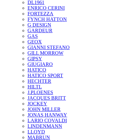
DL1961
ENRICO CERINI
FORTEZZA
FYNCH HATTON
G DESIGN
GARDEUR
GAS
GEOX
GIANNI STEFANO
GILL MORROW
GIPSY
GIUGIARO
HATICO
HATICO SPORT
HECHTER
HILTL
J.PLOENES
JAСQUES BRITT
JOCKEY
JOHN MILLER
JONAS HANWAY
LARIO COVALDI
LINDENMANN
LLOYD
MABRUN