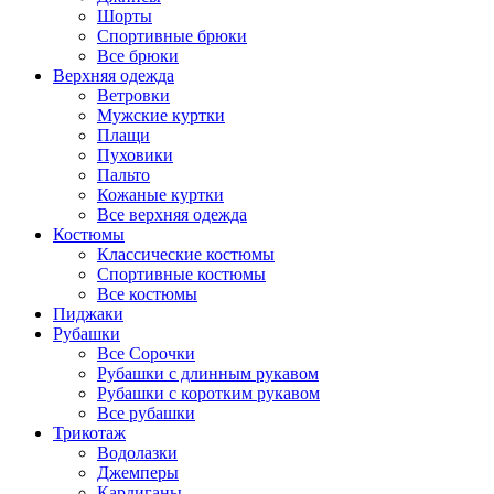
Шорты
Спортивные брюки
Все брюки
Верхняя одежда
Ветровки
Мужские куртки
Плащи
Пуховики
Пальто
Кожаные куртки
Все верхняя одежда
Костюмы
Классические костюмы
Спортивные костюмы
Все костюмы
Пиджаки
Рубашки
Все Сорочки
Рубашки с длинным рукавом
Рубашки с коротким рукавом
Все рубашки
Трикотаж
Водолазки
Джемперы
Кардиганы