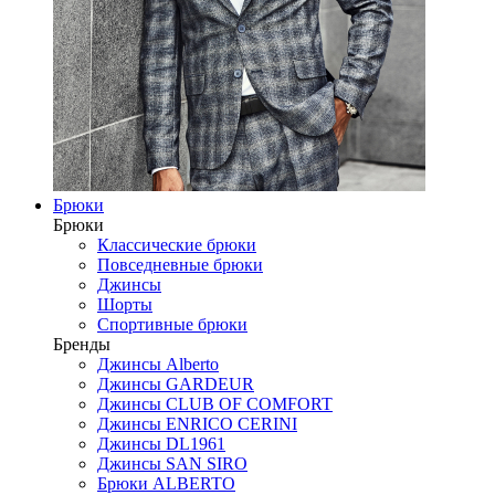
Брюки
Брюки
Классические брюки
Повседневные брюки
Джинсы
Шорты
Спортивные брюки
Бренды
Джинсы Alberto
Джинсы GARDEUR
Джинсы CLUB OF COMFORT
Джинсы ENRICO CERINI
Джинсы DL1961
Джинсы SAN SIRO
Брюки ALBERTO