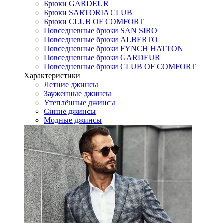
Брюки GARDEUR
Брюки SARTORIA CLUB
Брюки CLUB OF COMFORT
Повседневные брюки SAN SIRO
Повседневные брюки ALBERTO
Повседневные брюки FYNCH HATTON
Повседневные брюки GARDEUR
Повседневные брюки CLUB OF COMFORT
Характеристики
Летние джинсы
Зауженные джинсы
Утеплённые джинсы
Синие джинсы
Модные джинсы