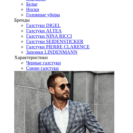
Белье
Носки
Головные уборы
Бренды
Галстуки DIGEL
Галстуки ALTEA
Галстуки NINA RICCI
Галстуки SEIDENSTICKER
Галстуки PIERRE CLARENCE
Запонки LINDENMANN
Характеристики
Черные галстуки
Синие галстуки