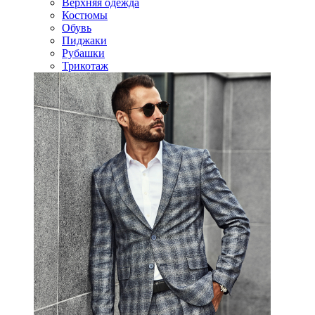
Верхняя одежда
Костюмы
Обувь
Пиджаки
Рубашки
Трикотаж