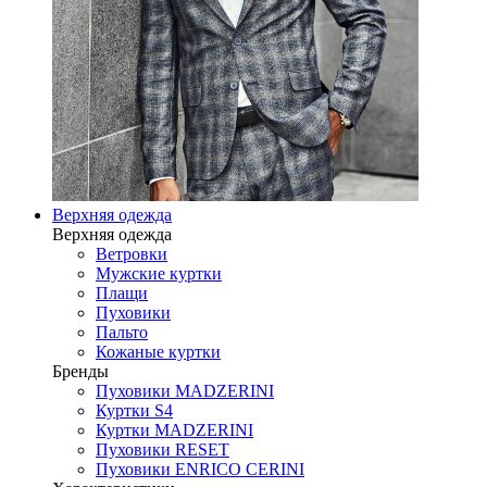
Верхняя одежда
Верхняя одежда
Ветровки
Мужские куртки
Плащи
Пуховики
Пальто
Кожаные куртки
Бренды
Пуховики MADZERINI
Куртки S4
Куртки MADZERINI
Пуховики RESET
Пуховики ENRICO CERINI