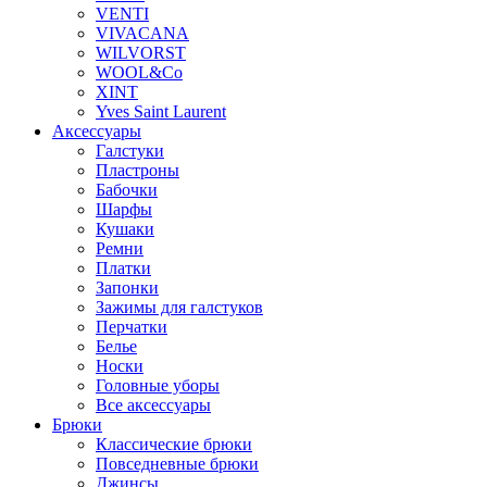
VENTI
VIVACANA
WILVORST
WOOL&Co
XINT
Yves Saint Laurent
Аксессуары
Галстуки
Пластроны
Бабочки
Шарфы
Кушаки
Ремни
Платки
Запонки
Зажимы для галстуков
Перчатки
Белье
Носки
Головные уборы
Все аксессуары
Брюки
Классические брюки
Повседневные брюки
Джинсы