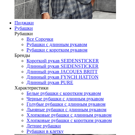
Пиджаки
Рубашки
Рубашки
Все Сорочки
Рубашки с длинным рукавом
Рубашки с коротким рукавом
Бренды
Короткий рукав SEIDENSTICKER
Длинный рукав SEIDENSTICKER
Длинный рукав JAСQUES BRITT
Длинный рукав FYNCH HATTON
Длинный рукав PURE
Характеристики
Белые рубашки с коротким рукавом
Черные рубашки с длинным рукавом
Голубые рубашки с длинным рукавом
Льняные рубашки с длинным рукавом
Хлопковые рубашки с длинным рукавом
Хлопковые рубашки с коротким рукавом
Летние рубашки
Рубашки в клетку