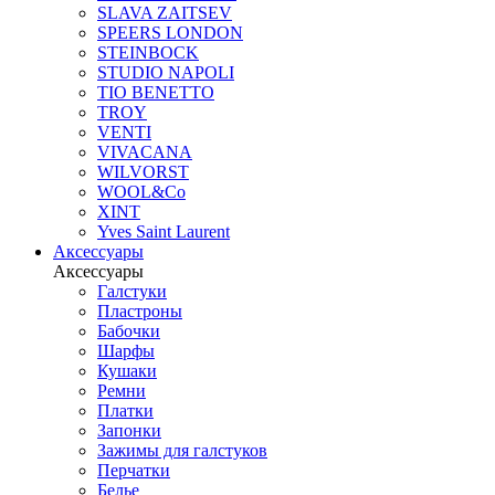
SLAVA ZAITSEV
SPEERS LONDON
STEINBOCK
STUDIO NAPOLI
TIO BENETTO
TROY
VENTI
VIVACANA
WILVORST
WOOL&Co
XINT
Yves Saint Laurent
Аксессуары
Аксессуары
Галстуки
Пластроны
Бабочки
Шарфы
Кушаки
Ремни
Платки
Запонки
Зажимы для галстуков
Перчатки
Белье