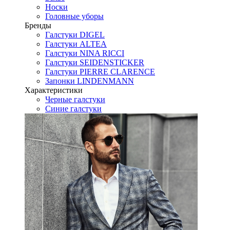
Носки
Головные уборы
Бренды
Галстуки DIGEL
Галстуки ALTEA
Галстуки NINA RICCI
Галстуки SEIDENSTICKER
Галстуки PIERRE CLARENCE
Запонки LINDENMANN
Характеристики
Черные галстуки
Синие галстуки