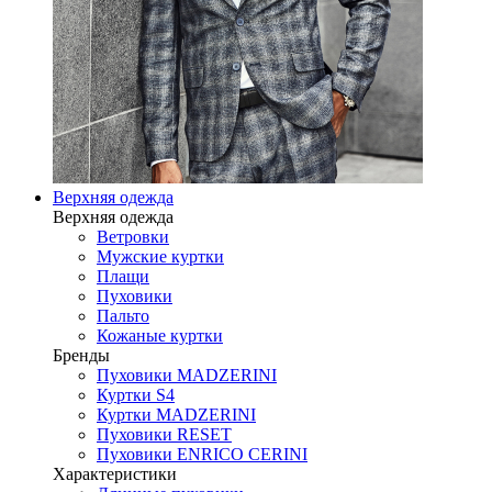
Верхняя одежда
Верхняя одежда
Ветровки
Мужские куртки
Плащи
Пуховики
Пальто
Кожаные куртки
Бренды
Пуховики MADZERINI
Куртки S4
Куртки MADZERINI
Пуховики RESET
Пуховики ENRICO CERINI
Характеристики