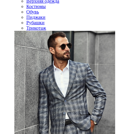
Верхняя одежда
Костюмы
Обувь
Пиджаки
Рубашки
Трикотаж