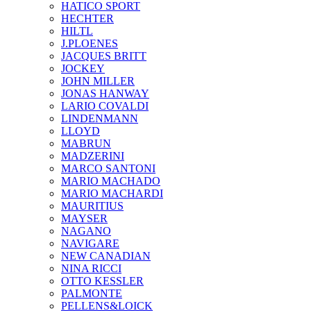
HATICO SPORT
HECHTER
HILTL
J.PLOENES
JAСQUES BRITT
JOCKEY
JOHN MILLER
JONAS HANWAY
LARIO COVALDI
LINDENMANN
LLOYD
MABRUN
MADZERINI
MARCO SANTONI
MARIO MACHADO
MARIO MACHARDI
MAURITIUS
MAYSER
NAGANO
NAVIGARE
NEW CANADIAN
NINA RICCI
OTTO KESSLER
PALMONTE
PELLENS&LOICK