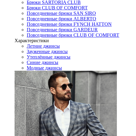
Брюки SARTORIA CLUB
Брюки CLUB OF COMFORT
Повседневные брюки SAN SIRO
Повседневные брюки ALBERTO
Повседневные брюки FYNCH HATTON
Повседневные брюки GARDEUR
Повседневные брюки CLUB OF COMFORT
Характеристики
Летние джинсы
Зауженные джинсы
Утеплённые джинсы
Синие джинсы
Модные джинсы