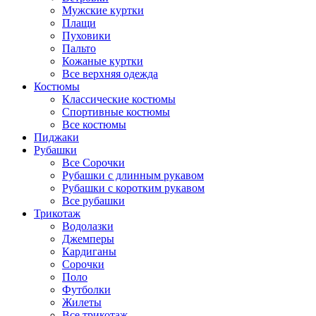
Мужские куртки
Плащи
Пуховики
Пальто
Кожаные куртки
Все верхняя одежда
Костюмы
Классические костюмы
Спортивные костюмы
Все костюмы
Пиджаки
Рубашки
Все Сорочки
Рубашки с длинным рукавом
Рубашки с коротким рукавом
Все рубашки
Трикотаж
Водолазки
Джемперы
Кардиганы
Сорочки
Поло
Футболки
Жилеты
Все трикотаж