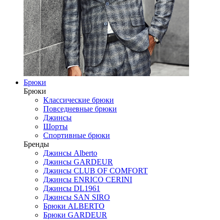
Брюки
Брюки
Классические брюки
Повседневные брюки
Джинсы
Шорты
Спортивные брюки
Бренды
Джинсы Alberto
Джинсы GARDEUR
Джинсы CLUB OF COMFORT
Джинсы ENRICO CERINI
Джинсы DL1961
Джинсы SAN SIRO
Брюки ALBERTO
Брюки GARDEUR