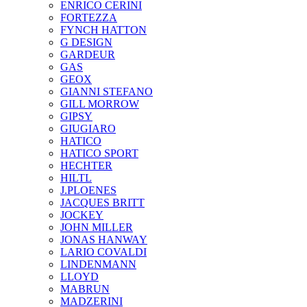
ENRICO CERINI
FORTEZZA
FYNCH HATTON
G DESIGN
GARDEUR
GAS
GEOX
GIANNI STEFANO
GILL MORROW
GIPSY
GIUGIARO
HATICO
HATICO SPORT
HECHTER
HILTL
J.PLOENES
JAСQUES BRITT
JOCKEY
JOHN MILLER
JONAS HANWAY
LARIO COVALDI
LINDENMANN
LLOYD
MABRUN
MADZERINI