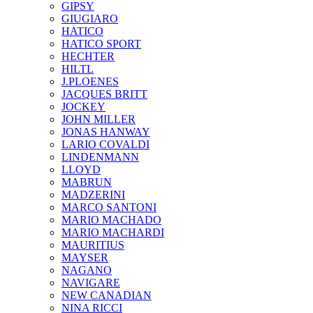
GIPSY
GIUGIARO
HATICO
HATICO SPORT
HECHTER
HILTL
J.PLOENES
JAСQUES BRITT
JOCKEY
JOHN MILLER
JONAS HANWAY
LARIO COVALDI
LINDENMANN
LLOYD
MABRUN
MADZERINI
MARCO SANTONI
MARIO MACHADO
MARIO MACHARDI
MAURITIUS
MAYSER
NAGANO
NAVIGARE
NEW CANADIAN
NINA RICCI