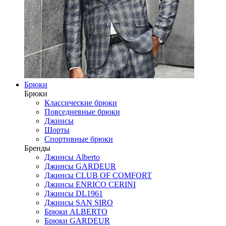
Брюки
Брюки
Классические брюки
Повседневные брюки
Джинсы
Шорты
Спортивные брюки
Бренды
Джинсы Alberto
Джинсы GARDEUR
Джинсы CLUB OF COMFORT
Джинсы ENRICO CERINI
Джинсы DL1961
Джинсы SAN SIRO
Брюки ALBERTO
Брюки GARDEUR