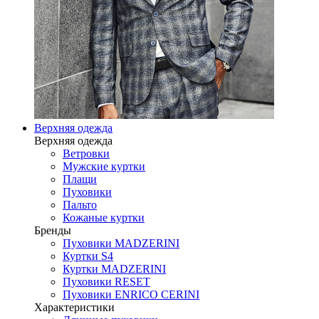
Верхняя одежда
Верхняя одежда
Ветровки
Мужские куртки
Плащи
Пуховики
Пальто
Кожаные куртки
Бренды
Пуховики MADZERINI
Куртки S4
Куртки MADZERINI
Пуховики RESET
Пуховики ENRICO CERINI
Характеристики