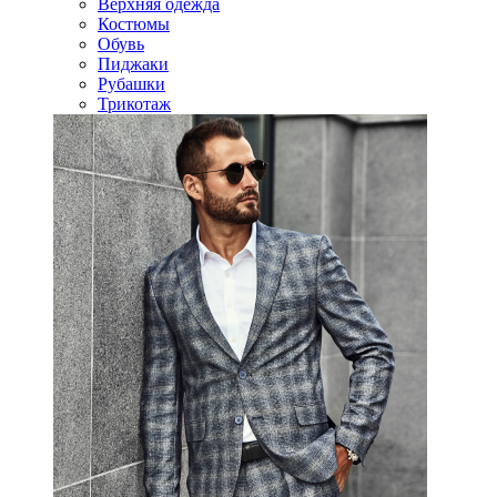
Верхняя одежда
Костюмы
Обувь
Пиджаки
Рубашки
Трикотаж