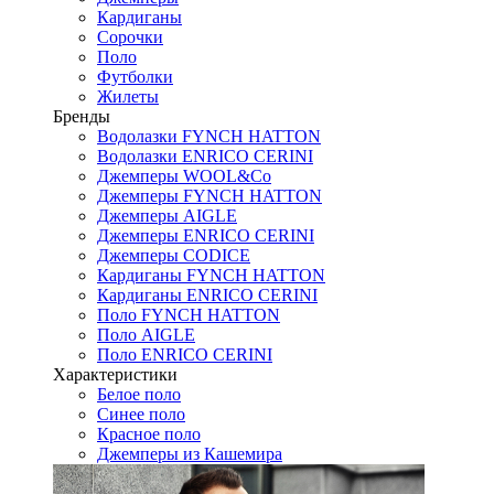
Кардиганы
Сорочки
Поло
Футболки
Жилеты
Бренды
Водолазки FYNCH HATTON
Водолазки ENRICO CERINI
Джемперы WOOL&Co
Джемперы FYNCH HATTON
Джемперы AIGLE
Джемперы ENRICO CERINI
Джемперы CODICE
Кардиганы FYNCH HATTON
Кардиганы ENRICO CERINI
Поло FYNCH HATTON
Поло AIGLE
Поло ENRICO CERINI
Характеристики
Белое поло
Синее поло
Красное поло
Джемперы из Кашемира