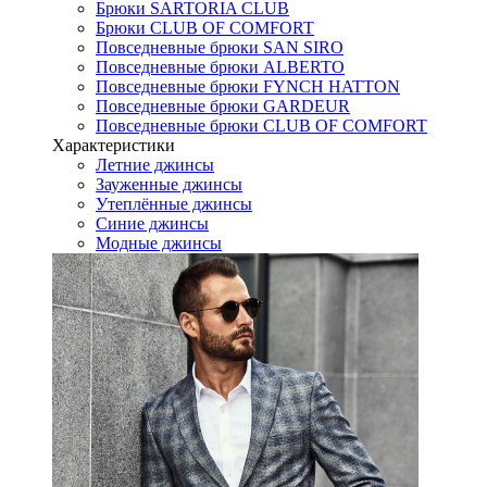
Брюки SARTORIA CLUB
Брюки CLUB OF COMFORT
Повседневные брюки SAN SIRO
Повседневные брюки ALBERTO
Повседневные брюки FYNCH HATTON
Повседневные брюки GARDEUR
Повседневные брюки CLUB OF COMFORT
Характеристики
Летние джинсы
Зауженные джинсы
Утеплённые джинсы
Синие джинсы
Модные джинсы