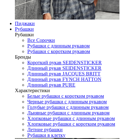
Пиджаки
Рубашки
Рубашки
Все Сорочки
Рубашки с длинным рукавом
Рубашки с коротким рукавом
Бренды
Короткий рукав SEIDENSTICKER
Длинный рукав SEIDENSTICKER
Длинный рукав JAСQUES BRITT
Длинный рукав FYNCH HATTON
Длинный рукав PURE
Характеристики
Белые рубашки с коротким рукавом
Черные рубашки с длинным рукавом
Голубые рубашки с длинным рукавом
Льняные рубашки с длинным рукавом
Хлопковые рубашки с длинным рукавом
Хлопковые рубашки с коротким рукавом
Летние рубашки
Рубашки в клетку