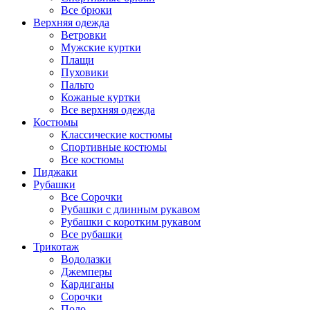
Все брюки
Верхняя одежда
Ветровки
Мужские куртки
Плащи
Пуховики
Пальто
Кожаные куртки
Все верхняя одежда
Костюмы
Классические костюмы
Спортивные костюмы
Все костюмы
Пиджаки
Рубашки
Все Сорочки
Рубашки с длинным рукавом
Рубашки с коротким рукавом
Все рубашки
Трикотаж
Водолазки
Джемперы
Кардиганы
Сорочки
Поло