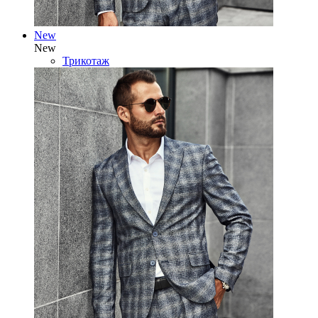
New
New
Трикотаж