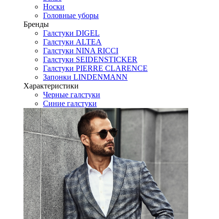
Носки
Головные уборы
Бренды
Галстуки DIGEL
Галстуки ALTEA
Галстуки NINA RICCI
Галстуки SEIDENSTICKER
Галстуки PIERRE CLARENCE
Запонки LINDENMANN
Характеристики
Черные галстуки
Синие галстуки