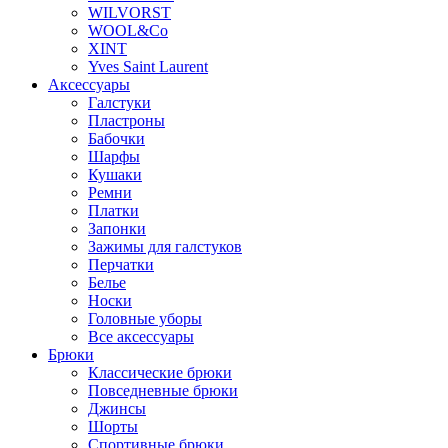
WILVORST
WOOL&Co
XINT
Yves Saint Laurent
Аксессуары
Галстуки
Пластроны
Бабочки
Шарфы
Кушаки
Ремни
Платки
Запонки
Зажимы для галстуков
Перчатки
Белье
Носки
Головные уборы
Все аксессуары
Брюки
Классические брюки
Повседневные брюки
Джинсы
Шорты
Спортивные брюки