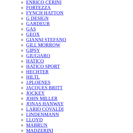
ENRICO CERINI
FORTEZZA
FYNCH HATTON
G DESIGN
GARDEUR
GAS
GEOX
GIANNI STEFANO
GILL MORROW
GIPSY
GIUGIARO
HATICO
HATICO SPORT
HECHTER
HILTL
J.PLOENES
JAСQUES BRITT
JOCKEY
JOHN MILLER
JONAS HANWAY
LARIO COVALDI
LINDENMANN
LLOYD
MABRUN
MADZERINI