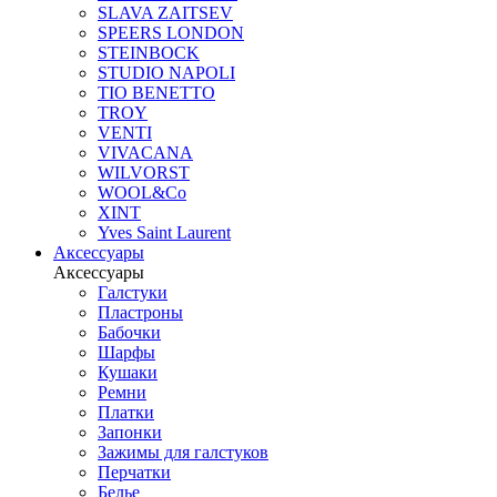
SLAVA ZAITSEV
SPEERS LONDON
STEINBOCK
STUDIO NAPOLI
TIO BENETTO
TROY
VENTI
VIVACANA
WILVORST
WOOL&Co
XINT
Yves Saint Laurent
Аксессуары
Аксессуары
Галстуки
Пластроны
Бабочки
Шарфы
Кушаки
Ремни
Платки
Запонки
Зажимы для галстуков
Перчатки
Белье