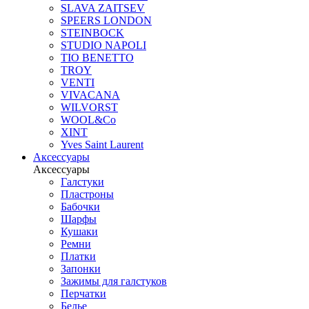
SLAVA ZAITSEV
SPEERS LONDON
STEINBOCK
STUDIO NAPOLI
TIO BENETTO
TROY
VENTI
VIVACANA
WILVORST
WOOL&Co
XINT
Yves Saint Laurent
Аксессуары
Аксессуары
Галстуки
Пластроны
Бабочки
Шарфы
Кушаки
Ремни
Платки
Запонки
Зажимы для галстуков
Перчатки
Белье