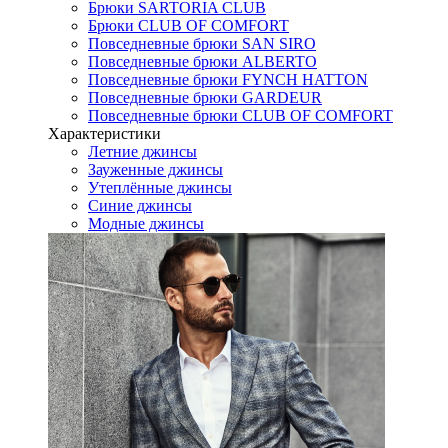
Брюки SARTORIA CLUB
Брюки CLUB OF COMFORT
Повседневные брюки SAN SIRO
Повседневные брюки ALBERTO
Повседневные брюки FYNCH HATTON
Повседневные брюки GARDEUR
Повседневные брюки CLUB OF COMFORT
Характеристики
Летние джинсы
Зауженные джинсы
Утеплённые джинсы
Синие джинсы
Модные джинсы