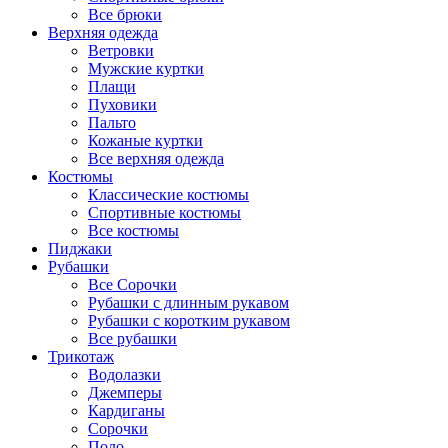
Все брюки
Верхняя одежда
Ветровки
Мужские куртки
Плащи
Пуховики
Пальто
Кожаные куртки
Все верхняя одежда
Костюмы
Классические костюмы
Спортивные костюмы
Все костюмы
Пиджаки
Рубашки
Все Сорочки
Рубашки с длинным рукавом
Рубашки с коротким рукавом
Все рубашки
Трикотаж
Водолазки
Джемперы
Кардиганы
Сорочки
Поло