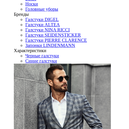
Носки
Головные уборы
Бренды
Галстуки DIGEL
Галстуки ALTEA
Галстуки NINA RICCI
Галстуки SEIDENSTICKER
Галстуки PIERRE CLARENCE
Запонки LINDENMANN
Характеристики
Черные галстуки
Синие галстуки