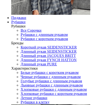
Пиджаки
Рубашки
Рубашки
Все Сорочки
Рубашки с длинным рукавом
Рубашки с коротким рукавом
Бренды
Короткий рукав SEIDENSTICKER
Длинный рукав SEIDENSTICKER
Длинный рукав JAСQUES BRITT
Длинный рукав FYNCH HATTON
Длинный рукав PURE
Характеристики
Белые рубашки с коротким рукавом
Черные рубашки с длинным рукавом
Голубые рубашки с длинным рукавом
Льняные рубашки с длинным рукавом
Хлопковые рубашки с длинным рукавом
Хлопковые рубашки с коротким рукавом
Летние рубашки
Рубашки в клетку