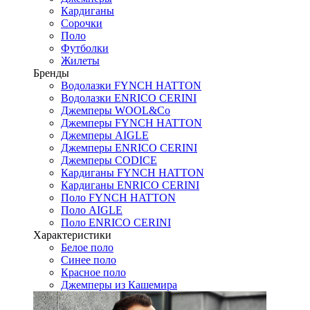
Кардиганы
Сорочки
Поло
Футболки
Жилеты
Бренды
Водолазки FYNCH HATTON
Водолазки ENRICO CERINI
Джемперы WOOL&Co
Джемперы FYNCH HATTON
Джемперы AIGLE
Джемперы ENRICO CERINI
Джемперы CODICE
Кардиганы FYNCH HATTON
Кардиганы ENRICO CERINI
Поло FYNCH HATTON
Поло AIGLE
Поло ENRICO CERINI
Характеристики
Белое поло
Синее поло
Красное поло
Джемперы из Кашемира