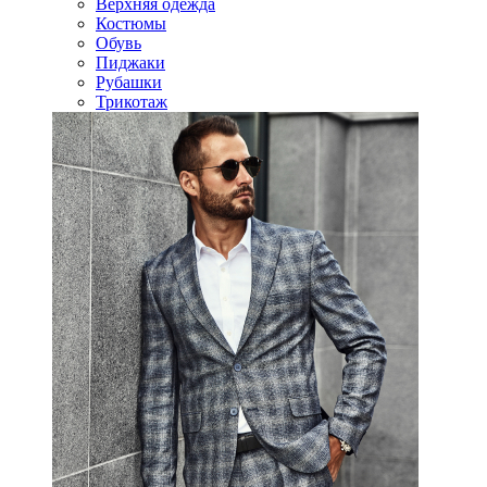
Верхняя одежда
Костюмы
Обувь
Пиджаки
Рубашки
Трикотаж