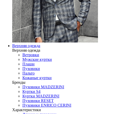
Верхняя одежда
Верхняя одежда
Ветровки
Мужские куртки
Плащи
Пуховики
Пальто
Кожаные куртки
Бренды
Пуховики MADZERINI
Куртки S4
Куртки MADZERINI
Пуховики RESET
Пуховики ENRICO CERINI
Характеристики