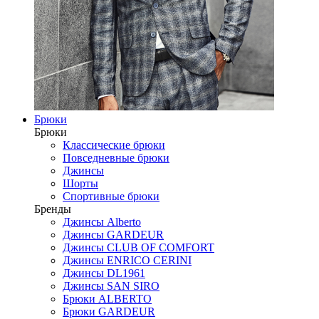
Брюки
Брюки
Классические брюки
Повседневные брюки
Джинсы
Шорты
Спортивные брюки
Бренды
Джинсы Alberto
Джинсы GARDEUR
Джинсы CLUB OF COMFORT
Джинсы ENRICO CERINI
Джинсы DL1961
Джинсы SAN SIRO
Брюки ALBERTO
Брюки GARDEUR