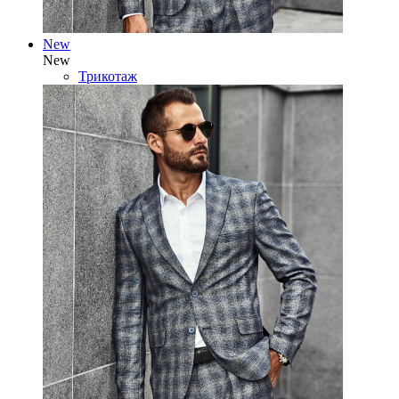
New
New
Трикотаж