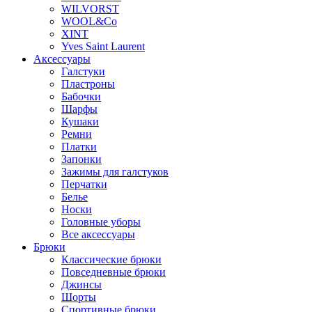
WILVORST
WOOL&Co
XINT
Yves Saint Laurent
Аксессуары
Галстуки
Пластроны
Бабочки
Шарфы
Кушаки
Ремни
Платки
Запонки
Зажимы для галстуков
Перчатки
Белье
Носки
Головные уборы
Все аксессуары
Брюки
Классические брюки
Повседневные брюки
Джинсы
Шорты
Спортивные брюки