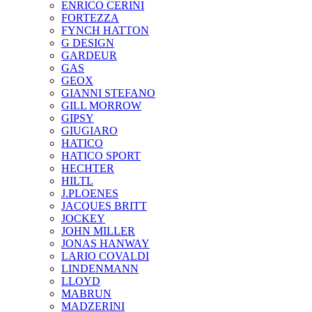
ENRICO CERINI
FORTEZZA
FYNCH HATTON
G DESIGN
GARDEUR
GAS
GEOX
GIANNI STEFANO
GILL MORROW
GIPSY
GIUGIARO
HATICO
HATICO SPORT
HECHTER
HILTL
J.PLOENES
JAСQUES BRITT
JOCKEY
JOHN MILLER
JONAS HANWAY
LARIO COVALDI
LINDENMANN
LLOYD
MABRUN
MADZERINI