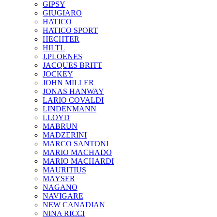
GIPSY
GIUGIARO
HATICO
HATICO SPORT
HECHTER
HILTL
J.PLOENES
JAСQUES BRITT
JOCKEY
JOHN MILLER
JONAS HANWAY
LARIO COVALDI
LINDENMANN
LLOYD
MABRUN
MADZERINI
MARCO SANTONI
MARIO MACHADO
MARIO MACHARDI
MAURITIUS
MAYSER
NAGANO
NAVIGARE
NEW CANADIAN
NINA RICCI