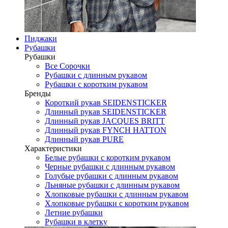
Пиджаки
Рубашки
Рубашки
Все Сорочки
Рубашки с длинным рукавом
Рубашки с коротким рукавом
Бренды
Короткий рукав SEIDENSTICKER
Длинный рукав SEIDENSTICKER
Длинный рукав JAСQUES BRITT
Длинный рукав FYNCH HATTON
Длинный рукав PURE
Характеристики
Белые рубашки с коротким рукавом
Черные рубашки с длинным рукавом
Голубые рубашки с длинным рукавом
Льняные рубашки с длинным рукавом
Хлопковые рубашки с длинным рукавом
Хлопковые рубашки с коротким рукавом
Летние рубашки
Рубашки в клетку