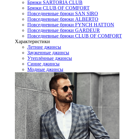
Брюки SARTORIA CLUB
Брюки CLUB OF COMFORT
Повседневные брюки SAN SIRO
Повседневные брюки ALBERTO
Повседневные брюки FYNCH HATTON
Повседневные брюки GARDEUR
Повседневные брюки CLUB OF COMFORT
Характеристики
Летние джинсы
Зауженные джинсы
Утеплённые джинсы
Синие джинсы
Модные джинсы