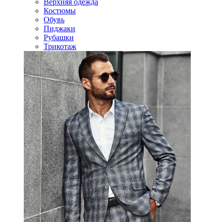
Верхняя одежда
Костюмы
Обувь
Пиджаки
Рубашки
Трикотаж