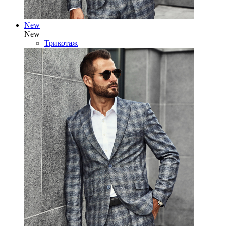
New
New
Трикотаж