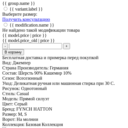
{{ group.name }}
{{ variant.label }}
Выберите размер:
Получить консультацию
{{ modification.name }}
Не найдено такой модификации товара
{{ model.price | price }}
{{ model.price_old | price }}
-
+
В корзину
Бесплатная доставка и примерка перед покупкой
Вид:
Джемпер
Страна Производитель:
Германия
Состав:
Шерсть 90% Кашемир 10%
Сезон:
Всесезонный
Уход:
Деликатная ручная или машинная стирка при 30 С.
Рисунок:
Однотонный
Стиль:
Casual
Модель:
Прямой силуэт
Цвет:
Серый
Бренд:
FYNCH HATTON
Размер:
M, S
Ворот:
На молнии
Коллекция:
Базовая Коллекция