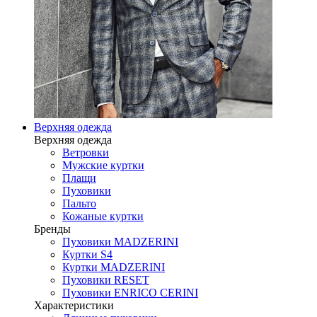
Верхняя одежда
Верхняя одежда
Ветровки
Мужские куртки
Плащи
Пуховики
Пальто
Кожаные куртки
Бренды
Пуховики MADZERINI
Куртки S4
Куртки MADZERINI
Пуховики RESET
Пуховики ENRICO CERINI
Характеристики