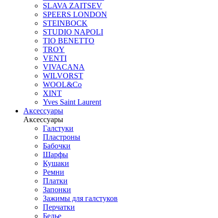
SLAVA ZAITSEV
SPEERS LONDON
STEINBOCK
STUDIO NAPOLI
TIO BENETTO
TROY
VENTI
VIVACANA
WILVORST
WOOL&Co
XINT
Yves Saint Laurent
Аксессуары
Аксессуары
Галстуки
Пластроны
Бабочки
Шарфы
Кушаки
Ремни
Платки
Запонки
Зажимы для галстуков
Перчатки
Белье