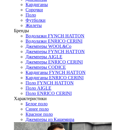
Кардиганы
Сорочки
Поло
Футболки
Жилеты
Бренды
Водолазки FYNCH HATTON
Водолазки ENRICO CERINI
Джемперы WOOL&Co
Джемперы FYNCH HATTON
Джемперы AIGLE
Джемперы ENRICO CERINI
Джемперы CODICE
Кардиганы FYNCH HATTON
Кардиганы ENRICO CERINI
Поло FYNCH HATTON
Поло AIGLE
Поло ENRICO CERINI
Характеристики
Белое поло
Синее поло
Красное поло
Джемперы из Кашемира