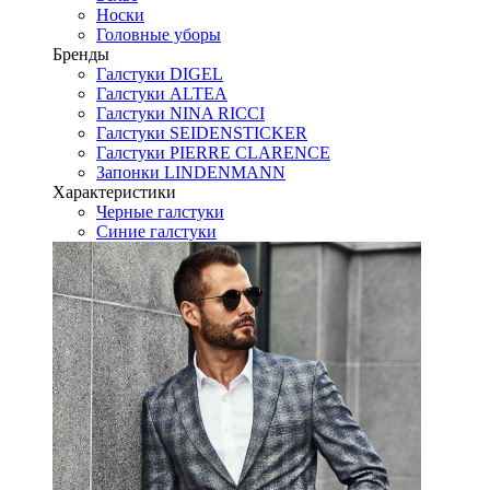
Носки
Головные уборы
Бренды
Галстуки DIGEL
Галстуки ALTEA
Галстуки NINA RICCI
Галстуки SEIDENSTICKER
Галстуки PIERRE CLARENCE
Запонки LINDENMANN
Характеристики
Черные галстуки
Синие галстуки