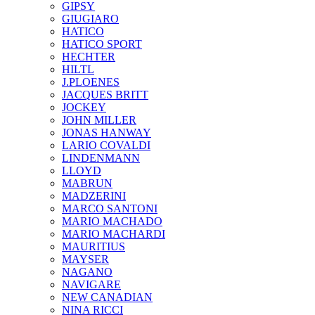
GIPSY
GIUGIARO
HATICO
HATICO SPORT
HECHTER
HILTL
J.PLOENES
JAСQUES BRITT
JOCKEY
JOHN MILLER
JONAS HANWAY
LARIO COVALDI
LINDENMANN
LLOYD
MABRUN
MADZERINI
MARCO SANTONI
MARIO MACHADO
MARIO MACHARDI
MAURITIUS
MAYSER
NAGANO
NAVIGARE
NEW CANADIAN
NINA RICCI