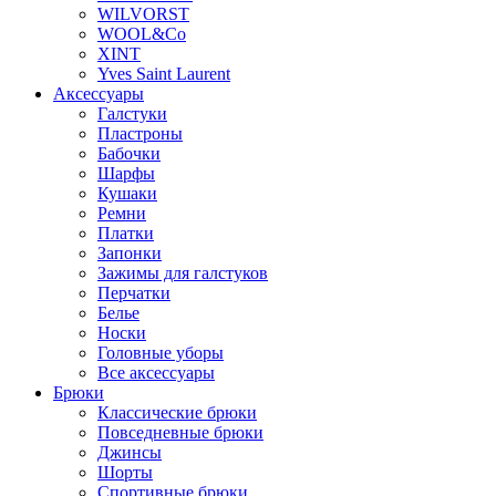
WILVORST
WOOL&Co
XINT
Yves Saint Laurent
Аксессуары
Галстуки
Пластроны
Бабочки
Шарфы
Кушаки
Ремни
Платки
Запонки
Зажимы для галстуков
Перчатки
Белье
Носки
Головные уборы
Все аксессуары
Брюки
Классические брюки
Повседневные брюки
Джинсы
Шорты
Спортивные брюки