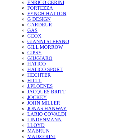
ENRICO CERINI
FORTEZZA
FYNCH HATTON
G DESIGN
GARDEUR
GAS
GEOX
GIANNI STEFANO
GILL MORROW
GIPSY
GIUGIARO
HATICO
HATICO SPORT
HECHTER
HILTL
J.PLOENES
JAСQUES BRITT
JOCKEY
JOHN MILLER
JONAS HANWAY
LARIO COVALDI
LINDENMANN
LLOYD
MABRUN
MADZERINI