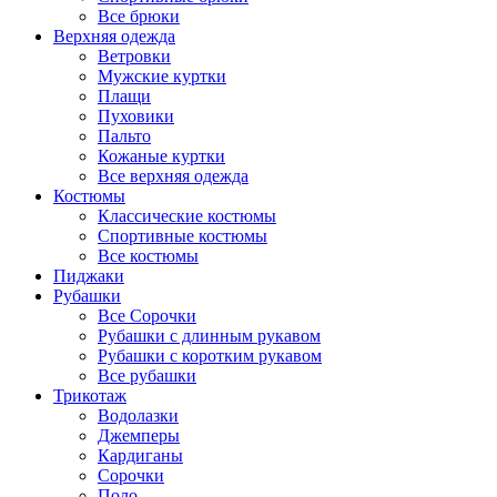
Все брюки
Верхняя одежда
Ветровки
Мужские куртки
Плащи
Пуховики
Пальто
Кожаные куртки
Все верхняя одежда
Костюмы
Классические костюмы
Спортивные костюмы
Все костюмы
Пиджаки
Рубашки
Все Сорочки
Рубашки с длинным рукавом
Рубашки с коротким рукавом
Все рубашки
Трикотаж
Водолазки
Джемперы
Кардиганы
Сорочки
Поло