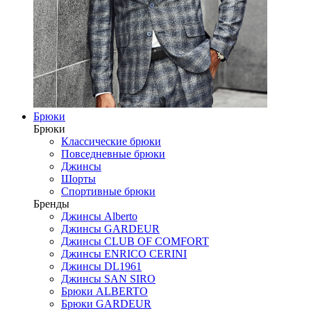
Брюки
Брюки
Классические брюки
Повседневные брюки
Джинсы
Шорты
Спортивные брюки
Бренды
Джинсы Alberto
Джинсы GARDEUR
Джинсы CLUB OF COMFORT
Джинсы ENRICO CERINI
Джинсы DL1961
Джинсы SAN SIRO
Брюки ALBERTO
Брюки GARDEUR