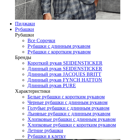
Пиджаки
Рубашки
Рубашки
Все Сорочки
Рубашки с длинным рукавом
Рубашки с коротким рукавом
Бренды
Короткий рукав SEIDENSTICKER
Длинный рукав SEIDENSTICKER
Длинный рукав JAСQUES BRITT
Длинный рукав FYNCH HATTON
Длинный рукав PURE
Характеристики
Белые рубашки с коротким рукавом
Черные рубашки с длинным рукавом
Голубые рубашки с длинным рукавом
Льняные рубашки с длинным рукавом
Хлопковые рубашки с длинным рукавом
Хлопковые рубашки с коротким рукавом
Летние рубашки
Рубашки в клетку