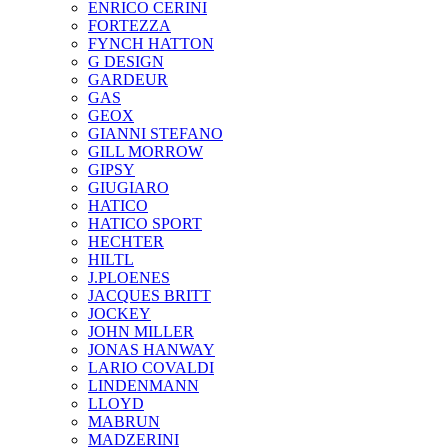
ENRICO CERINI
FORTEZZA
FYNCH HATTON
G DESIGN
GARDEUR
GAS
GEOX
GIANNI STEFANO
GILL MORROW
GIPSY
GIUGIARO
HATICO
HATICO SPORT
HECHTER
HILTL
J.PLOENES
JAСQUES BRITT
JOCKEY
JOHN MILLER
JONAS HANWAY
LARIO COVALDI
LINDENMANN
LLOYD
MABRUN
MADZERINI