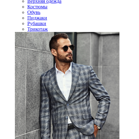
Верхняя одежда
Костюмы
Обувь
Пиджаки
Рубашки
Трикотаж