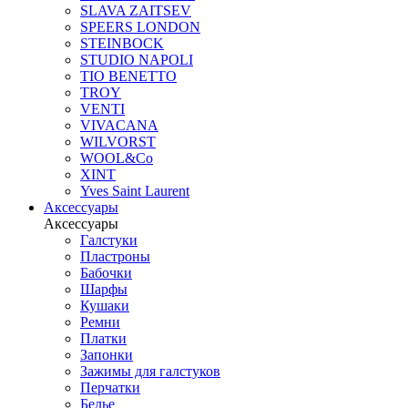
SLAVA ZAITSEV
SPEERS LONDON
STEINBOCK
STUDIO NAPOLI
TIO BENETTO
TROY
VENTI
VIVACANA
WILVORST
WOOL&Co
XINT
Yves Saint Laurent
Аксессуары
Аксессуары
Галстуки
Пластроны
Бабочки
Шарфы
Кушаки
Ремни
Платки
Запонки
Зажимы для галстуков
Перчатки
Белье