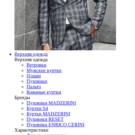
Верхняя одежда
Верхняя одежда
Ветровки
Мужские куртки
Плащи
Пуховики
Пальто
Кожаные куртки
Бренды
Пуховики MADZERINI
Куртки S4
Куртки MADZERINI
Пуховики RESET
Пуховики ENRICO CERINI
Характеристики