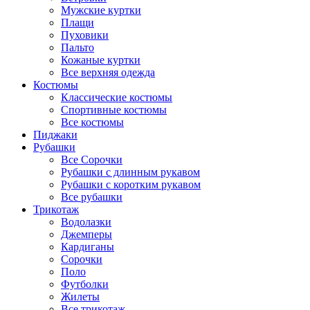
Мужские куртки
Плащи
Пуховики
Пальто
Кожаные куртки
Все верхняя одежда
Костюмы
Классические костюмы
Спортивные костюмы
Все костюмы
Пиджаки
Рубашки
Все Сорочки
Рубашки с длинным рукавом
Рубашки с коротким рукавом
Все рубашки
Трикотаж
Водолазки
Джемперы
Кардиганы
Сорочки
Поло
Футболки
Жилеты
Все трикотаж