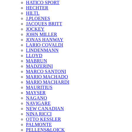
HATICO SPORT
HECHTER
HILTL
J.PLOENES
JAСQUES BRITT
JOCKEY
JOHN MILLER
JONAS HANWAY
LARIO COVALDI
LINDENMANN
LLOYD
MABRUN
MADZERINI
MARCO SANTONI
MARIO MACHADO
MARIO MACHARDI
MAURITIUS
MAYSER
NAGANO
NAVIGARE
NEW CANADIAN
NINA RICCI
OTTO KESSLER
PALMONTE
PELLENS&LOICK