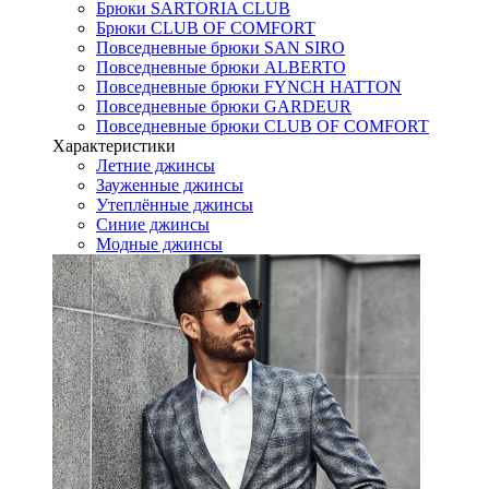
Брюки SARTORIA CLUB
Брюки CLUB OF COMFORT
Повседневные брюки SAN SIRO
Повседневные брюки ALBERTO
Повседневные брюки FYNCH HATTON
Повседневные брюки GARDEUR
Повседневные брюки CLUB OF COMFORT
Характеристики
Летние джинсы
Зауженные джинсы
Утеплённые джинсы
Синие джинсы
Модные джинсы