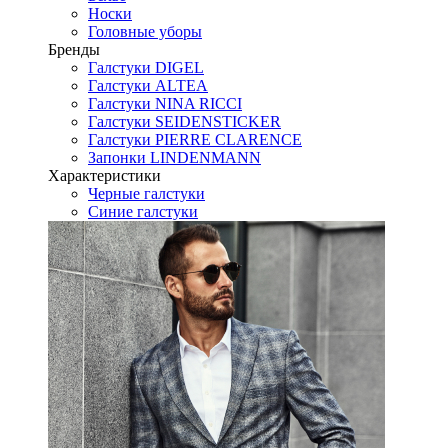
Носки
Головные уборы
Бренды
Галстуки DIGEL
Галстуки ALTEA
Галстуки NINA RICCI
Галстуки SEIDENSTICKER
Галстуки PIERRE CLARENCE
Запонки LINDENMANN
Характеристики
Черные галстуки
Синие галстуки