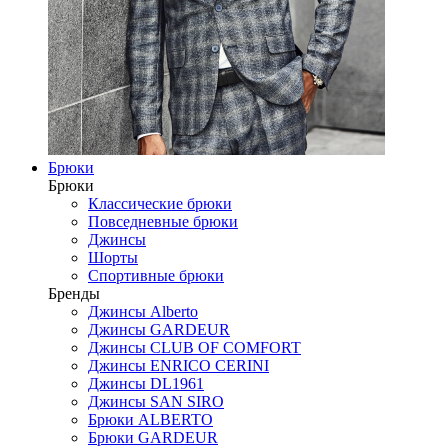
Брюки
Брюки
Классические брюки
Повседневные брюки
Джинсы
Шорты
Спортивные брюки
Бренды
Джинсы Alberto
Джинсы GARDEUR
Джинсы CLUB OF COMFORT
Джинсы ENRICO CERINI
Джинсы DL1961
Джинсы SAN SIRO
Брюки ALBERTO
Брюки GARDEUR