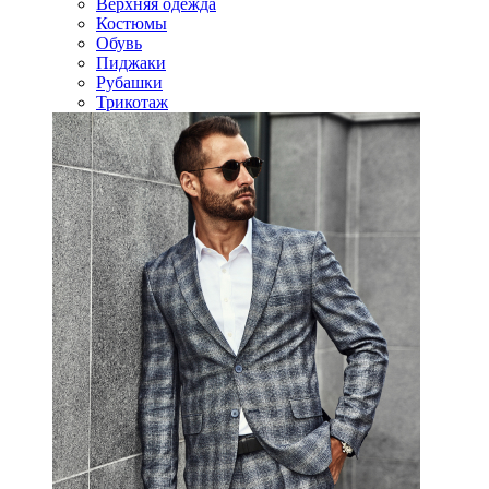
Верхняя одежда
Костюмы
Обувь
Пиджаки
Рубашки
Трикотаж