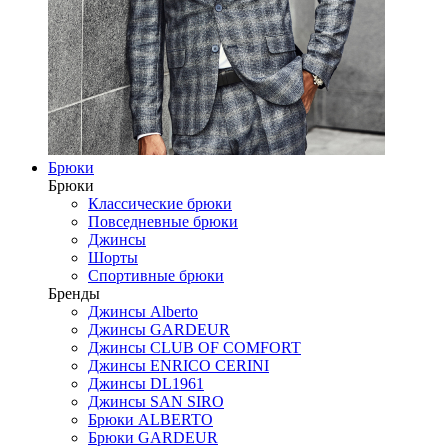
Брюки
Брюки
Классические брюки
Повседневные брюки
Джинсы
Шорты
Спортивные брюки
Бренды
Джинсы Alberto
Джинсы GARDEUR
Джинсы CLUB OF COMFORT
Джинсы ENRICO CERINI
Джинсы DL1961
Джинсы SAN SIRO
Брюки ALBERTO
Брюки GARDEUR