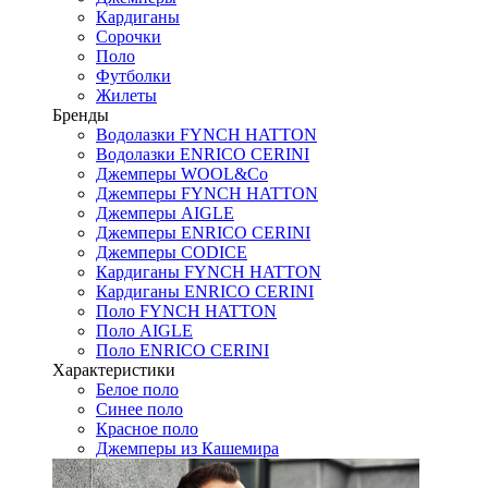
Кардиганы
Сорочки
Поло
Футболки
Жилеты
Бренды
Водолазки FYNCH HATTON
Водолазки ENRICO CERINI
Джемперы WOOL&Co
Джемперы FYNCH HATTON
Джемперы AIGLE
Джемперы ENRICO CERINI
Джемперы CODICE
Кардиганы FYNCH HATTON
Кардиганы ENRICO CERINI
Поло FYNCH HATTON
Поло AIGLE
Поло ENRICO CERINI
Характеристики
Белое поло
Синее поло
Красное поло
Джемперы из Кашемира