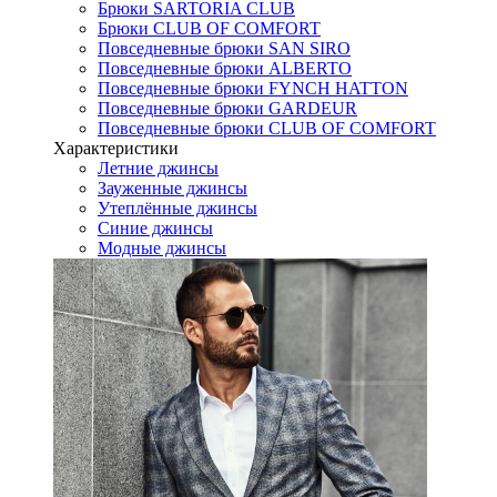
Брюки SARTORIA CLUB
Брюки CLUB OF COMFORT
Повседневные брюки SAN SIRO
Повседневные брюки ALBERTO
Повседневные брюки FYNCH HATTON
Повседневные брюки GARDEUR
Повседневные брюки CLUB OF COMFORT
Характеристики
Летние джинсы
Зауженные джинсы
Утеплённые джинсы
Синие джинсы
Модные джинсы