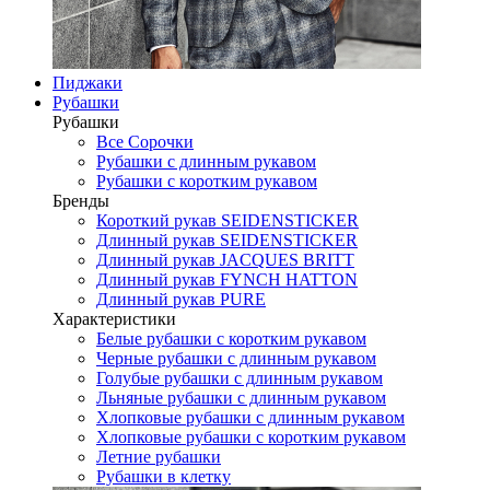
Пиджаки
Рубашки
Рубашки
Все Сорочки
Рубашки с длинным рукавом
Рубашки с коротким рукавом
Бренды
Короткий рукав SEIDENSTICKER
Длинный рукав SEIDENSTICKER
Длинный рукав JAСQUES BRITT
Длинный рукав FYNCH HATTON
Длинный рукав PURE
Характеристики
Белые рубашки с коротким рукавом
Черные рубашки с длинным рукавом
Голубые рубашки с длинным рукавом
Льняные рубашки с длинным рукавом
Хлопковые рубашки с длинным рукавом
Хлопковые рубашки с коротким рукавом
Летние рубашки
Рубашки в клетку