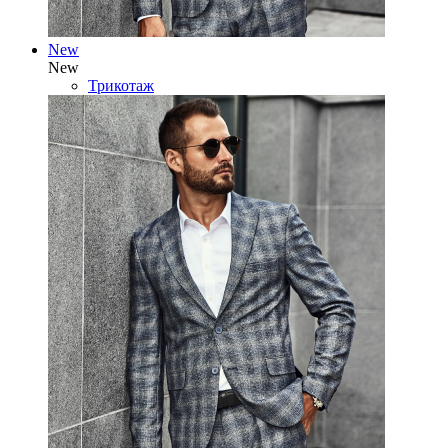
New
New
Трикотаж