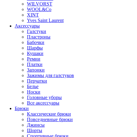
WILVORST
WOOL&Co
XINT
Yves Saint Laurent
Аксессуары
Галстуки
Пластроны
Бабочки
Шарфы
Кушаки
Ремни
Платки
Запонки
Зажимы для галстуков
Перчатки
Белье
Носки
Головные уборы
Все аксессуары
Брюки
Классические брюки
Повседневные брюки
Джинсы
Шорты
Спортивные брюки