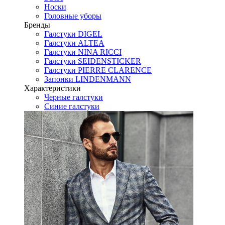
Носки
Головные уборы
Бренды
Галстуки DIGEL
Галстуки ALTEA
Галстуки NINA RICCI
Галстуки SEIDENSTICKER
Галстуки PIERRE CLARENCE
Запонки LINDENMANN
Характеристики
Черные галстуки
Синие галстуки