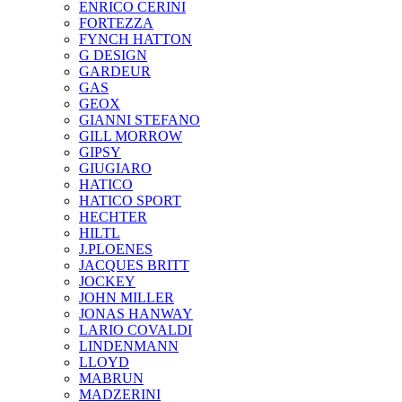
ENRICO CERINI
FORTEZZA
FYNCH HATTON
G DESIGN
GARDEUR
GAS
GEOX
GIANNI STEFANO
GILL MORROW
GIPSY
GIUGIARO
HATICO
HATICO SPORT
HECHTER
HILTL
J.PLOENES
JAСQUES BRITT
JOCKEY
JOHN MILLER
JONAS HANWAY
LARIO COVALDI
LINDENMANN
LLOYD
MABRUN
MADZERINI