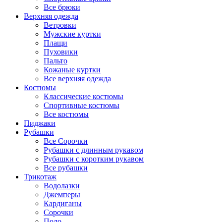
Все брюки
Верхняя одежда
Ветровки
Мужские куртки
Плащи
Пуховики
Пальто
Кожаные куртки
Все верхняя одежда
Костюмы
Классические костюмы
Спортивные костюмы
Все костюмы
Пиджаки
Рубашки
Все Сорочки
Рубашки с длинным рукавом
Рубашки с коротким рукавом
Все рубашки
Трикотаж
Водолазки
Джемперы
Кардиганы
Сорочки
Поло