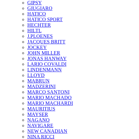
GIPSY
GIUGIARO
HATICO
HATICO SPORT
HECHTER
HILTL
J.PLOENES
JAСQUES BRITT
JOCKEY
JOHN MILLER
JONAS HANWAY
LARIO COVALDI
LINDENMANN
LLOYD
MABRUN
MADZERINI
MARCO SANTONI
MARIO MACHADO
MARIO MACHARDI
MAURITIUS
MAYSER
NAGANO
NAVIGARE
NEW CANADIAN
NINA RICCI