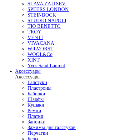
SLAVA ZAITSEV
SPEERS LONDON
STEINBOCK
STUDIO NAPOLI
TIO BENETTO
TROY
VENTI
VIVACANA
WILVORST
WOOL&Co
XINT
Yves Saint Laurent
Аксессуары
Аксессуары
Галстуки
Пластроны
Бабочки
Шарфы
Кушаки
Ремни
Платки
Запонки
Зажимы для галстуков
Перчатки
Белье