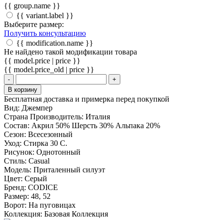
{{ group.name }}
{{ variant.label }}
Выберите размер:
Получить консультацию
{{ modification.name }}
Не найдено такой модификации товара
{{ model.price | price }}
{{ model.price_old | price }}
-
+
В корзину
Бесплатная доставка и примерка перед покупкой
Вид:
Джемпер
Страна Производитель:
Италия
Состав:
Акрил 50% Шерсть 30% Альпака 20%
Сезон:
Всесезонный
Уход:
Стирка 30 С.
Рисунок:
Однотонный
Стиль:
Casual
Модель:
Приталенный силуэт
Цвет:
Серый
Бренд:
CODICE
Размер:
48, 52
Ворот:
На пуговицах
Коллекция:
Базовая Коллекция