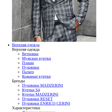
Верхняя одежда
Верхняя одежда
Ветровки
Мужские куртки
Плащи
Пуховики
Пальто
Кожаные куртки
Бренды
Пуховики MADZERINI
Куртки S4
Куртки MADZERINI
Пуховики RESET
Пуховики ENRICO CERINI
Характеристики