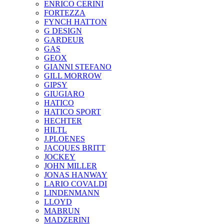
ENRICO CERINI
FORTEZZA
FYNCH HATTON
G DESIGN
GARDEUR
GAS
GEOX
GIANNI STEFANO
GILL MORROW
GIPSY
GIUGIARO
HATICO
HATICO SPORT
HECHTER
HILTL
J.PLOENES
JAСQUES BRITT
JOCKEY
JOHN MILLER
JONAS HANWAY
LARIO COVALDI
LINDENMANN
LLOYD
MABRUN
MADZERINI