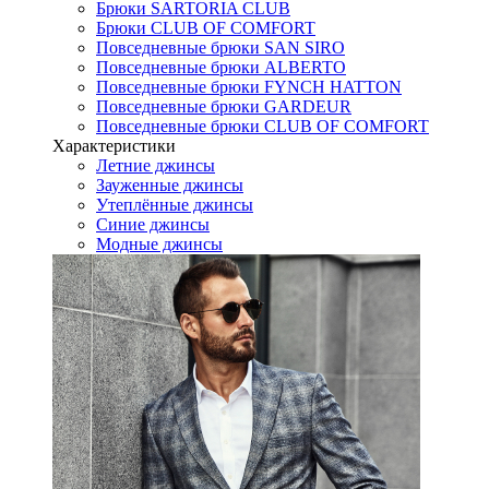
Брюки SARTORIA CLUB
Брюки CLUB OF COMFORT
Повседневные брюки SAN SIRO
Повседневные брюки ALBERTO
Повседневные брюки FYNCH HATTON
Повседневные брюки GARDEUR
Повседневные брюки CLUB OF COMFORT
Характеристики
Летние джинсы
Зауженные джинсы
Утеплённые джинсы
Синие джинсы
Модные джинсы