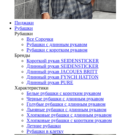
Пиджаки
Рубашки
Рубашки
Все Сорочки
Рубашки с длинным рукавом
Рубашки с коротким рукавом
Бренды
Короткий рукав SEIDENSTICKER
Длинный рукав SEIDENSTICKER
Длинный рукав JAСQUES BRITT
Длинный рукав FYNCH HATTON
Длинный рукав PURE
Характеристики
Белые рубашки с коротким рукавом
Черные рубашки с длинным рукавом
Голубые рубашки с длинным рукавом
Льняные рубашки с длинным рукавом
Хлопковые рубашки с длинным рукавом
Хлопковые рубашки с коротким рукавом
Летние рубашки
Рубашки в клетку