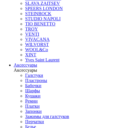
SLAVA ZAITSEV
SPEERS LONDON
STEINBOCK
STUDIO NAPOLI
TIO BENETTO
TROY
VENTI
VIVACANA
WILVORST
WOOL&Co
XINT
Yves Saint Laurent
Аксессуары
Аксессуары
Галстуки
Пластроны
Бабочки
Шарфы
Кушаки
Ремни
Платки
Запонки
Зажимы для галстуков
Перчатки
Белье