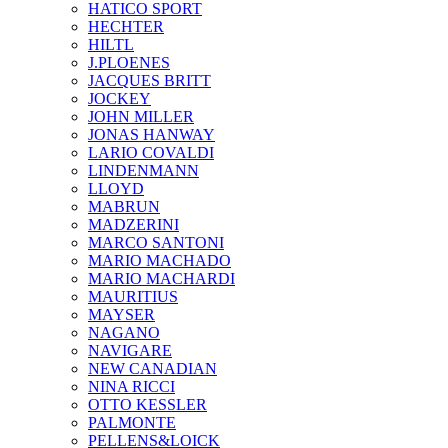
HATICO SPORT
HECHTER
HILTL
J.PLOENES
JAСQUES BRITT
JOCKEY
JOHN MILLER
JONAS HANWAY
LARIO COVALDI
LINDENMANN
LLOYD
MABRUN
MADZERINI
MARCO SANTONI
MARIO MACHADO
MARIO MACHARDI
MAURITIUS
MAYSER
NAGANO
NAVIGARE
NEW CANADIAN
NINA RICCI
OTTO KESSLER
PALMONTE
PELLENS&LOICK