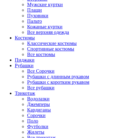
Мужские куртки
Плащи
Пуховики
Пальто
Кожаные куртки
Все верхняя одежда
Костюмы
Классические костюмы
Спортивные костюмы
Все костюмы
Пиджаки
Рубашки
Все Сорочки
Рубашки с длинным рукавом
Рубашки с коротким рукавом
Все рубашки
Трикотаж
Водолазки
Джемперы
Кардиганы
Сорочки
Поло
Футболки
Жилеты
Все трикотаж