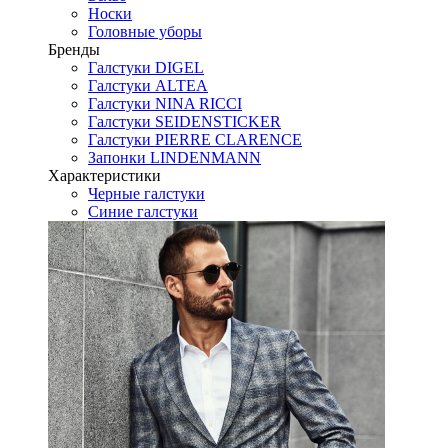
Носки
Головные уборы
Бренды
Галстуки DIGEL
Галстуки ALTEA
Галстуки NINA RICCI
Галстуки SEIDENSTICKER
Галстуки PIERRE CLARENCE
Запонки LINDENMANN
Характеристики
Черные галстуки
Синие галстуки