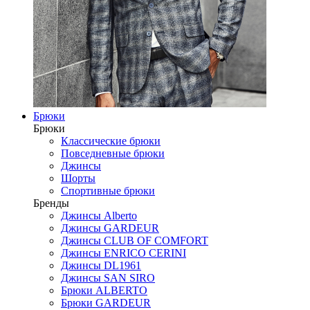
Брюки
Брюки
Классические брюки
Повседневные брюки
Джинсы
Шорты
Спортивные брюки
Бренды
Джинсы Alberto
Джинсы GARDEUR
Джинсы CLUB OF COMFORT
Джинсы ENRICO CERINI
Джинсы DL1961
Джинсы SAN SIRO
Брюки ALBERTO
Брюки GARDEUR