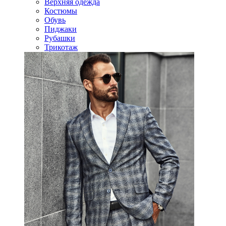
Верхняя одежда
Костюмы
Обувь
Пиджаки
Рубашки
Трикотаж