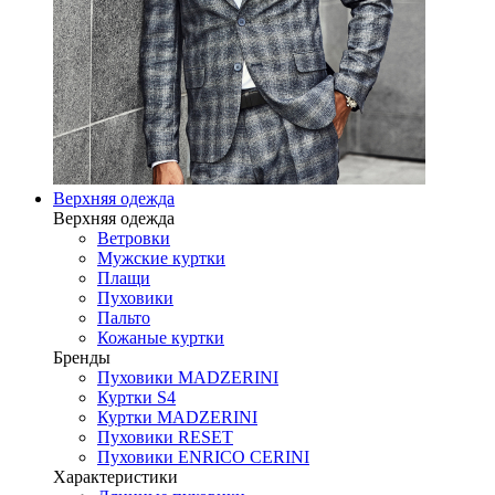
Верхняя одежда
Верхняя одежда
Ветровки
Мужские куртки
Плащи
Пуховики
Пальто
Кожаные куртки
Бренды
Пуховики MADZERINI
Куртки S4
Куртки MADZERINI
Пуховики RESET
Пуховики ENRICO CERINI
Характеристики